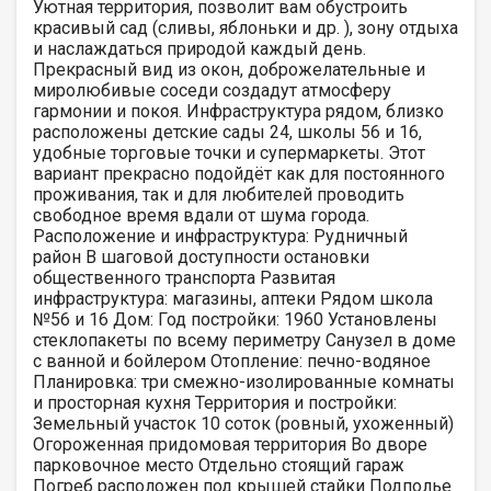
Уютная территория, позволит вам обустроить
красивый сад (сливы, яблоньки и др. ), зону отдыха
и наслаждаться природой каждый день.
Прекрасный вид из окон, доброжелательные и
миролюбивые соседи создадут атмосферу
гармонии и покоя. Инфраструктура рядом, близко
расположены детские сады 24, школы 56 и 16,
удобные торговые точки и супермаркеты. Этот
вариант прекрасно подойдёт как для постоянного
проживания, так и для любителей проводить
свободное время вдали от шума города.
Расположение и инфраструктура: Рудничный
район В шаговой доступности остановки
общественного транспорта Развитая
инфраструктура: магазины, аптеки Рядом школа
№56 и 16 Дом: Год постройки: 1960 Установлены
стеклопакеты по всему периметру Санузел в доме
с ванной и бойлером Отопление: печно-водяное
Планировка: три смежно-изолированные комнаты
и просторная кухня Территория и постройки:
Земельный участок 10 соток (ровный, ухоженный)
Огороженная придомовая территория Во дворе
парковочное место Отдельно стоящий гараж
Погреб расположен под крышей стайки Подполье