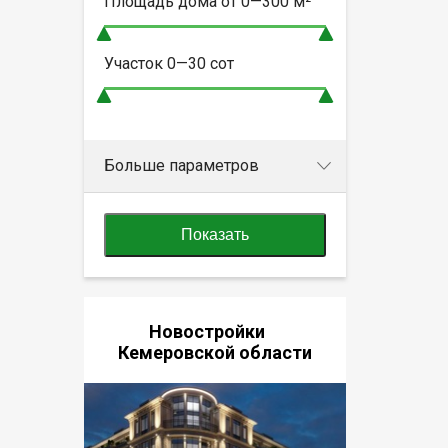
Площадь дома от
0—300
м²
Участок
0—30
сот
Больше параметров
Показать
Новостройки
Кемеровской области