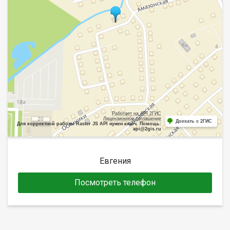
Работает на API 2ГИС
Лицензионное соглашение
Доехать с 2ГИС
Для корректной работы Raster JS API нужен ключ. Помощь:
api@2gis.ru
Евгения
Посмотреть телефон