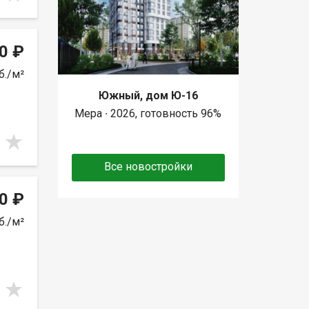
0 ₽
б./м²
Южный, дом Ю-16
Мера ∙ 2026, готовность 96%
Все новостройки
0 ₽
б./м²