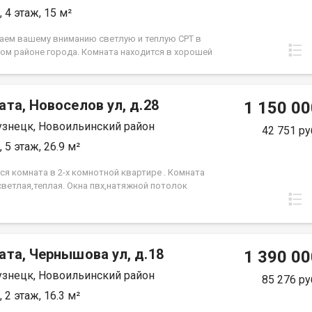
 4 этаж, 15 м²
аем вашему вниманию светлую и теплую СРТ в
ом районе города. Комната находится в хорошей
 где всегда царит дружелюбная атмосфера среди
. Расположение комнаты идеально подходит для
 ценит комфорт и удобство: все необходимые
та, Новоселов ул, д.28
1 150 00
 инфраструктуры находятся в шаговой
ости. Рядом расположены магазины, детские сады
знецк, Новоильинский район
42 751 ру
овки общественного транспорта, что делает
ение по городу максимально удобным. Не упустите
 5 этаж, 26.9 м²
ость стать обладателем этой замечательной
! Звоните прямо сейчас, чтобы договориться о
ся комната в 2-х комнотной квартире . Комната
ре.
светлая,теплая. Окна пвх,натяжной потолок
рядочный сосед Документы готовы
ата, Чернышова ул, д.18
1 390 00
знецк, Новоильинский район
85 276 ру
 2 этаж, 16.3 м²