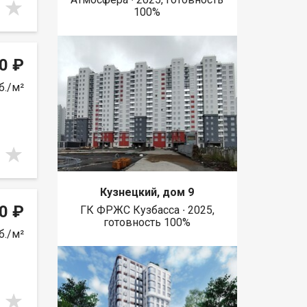
100%
0 ₽
б./м²
Кузнецкий, дом 9
0 ₽
ГК ФРЖС Кузбасса ∙ 2025,
готовность 100%
б./м²