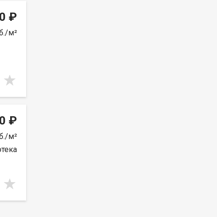
0 ₽
б./м²
0 ₽
б./м²
отека