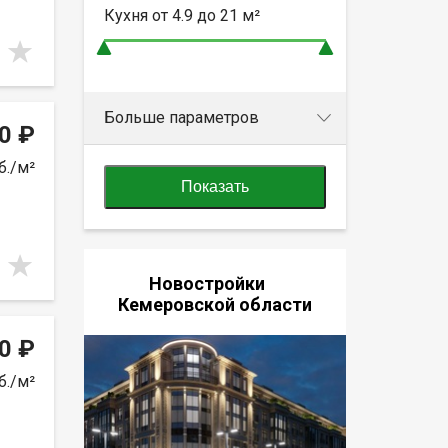
Кухня от
4.9 до 21
м²
Больше параметров
0 ₽
б./м²
Показать
Новостройки
Кемеровской области
0 ₽
б./м²