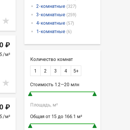
2-комнатные
(327)
3-комнатные
(259)
4-комнатные
(57)
1-комнатные
(6)
0 ₽
б./м²
Количество комнат
1
2
3
4
5+
Стоимость
1.2—20
млн
Площадь, м²
0 ₽
б./м²
Общая от
15 до 166.1
м²