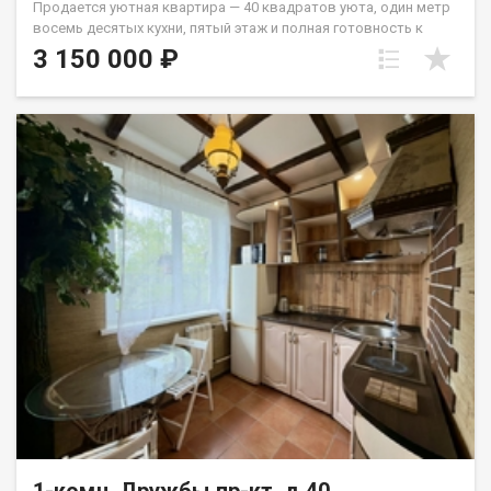
Продается уютная квартира — 40 квадратов уюта, один метр
восемь десятых кухни, пятый этаж и полная готовность к
вашему переезду. Это не просто жилье, а готовое
3 150 000 ₽
пространство, где каждая деталь уже продумана для
комфортной жизни без лишних хлопот. Оптимальная площадь
и удачное расположение делают этот объект идеальным
выбором для тех, кто ценит время и удобство. Внутри вас
ждет стандартный ремонт, который позволяет сразу
планировать расстановку мебели и начинать жить, не
отвлекаясь на стройку. Кухня площадью 8,1 квадратного
метра — это полноценное место для приготовления пищи и
уютных завтраков, Благодаря продуманной планировке
квартира будет отличным вариантом для молодых людей,
которые ищут баланс между ценой и качеством. . Для
повседневных покупок достаточно выйти из подъезда и
пройти всего 100 метров до супермаркета «Мария-Ра», где
всегда свежие продукты и товары первой необходимости.
Такое окружение экономит часы времени, которые обычно
тратятся на дорогу. Назовите при звонке данный номер
объявления - 542395 Номер объекта: 542395. Анжелика