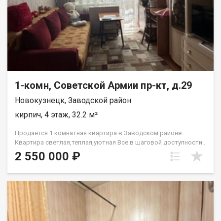
Звоните и записывайтесь на просмотр уже сегодня! Назовите
при звонке данный номер объявления - 542039 Номер объекта:
542039. Анжелика
1-комн, Советской Армии пр-кт, д.29
Новокузнецк, Заводской район
кирпич, 4 этаж, 32.2 м²
Продается 1 комнатная квартира в Заводском районе.
Квартира светлая,теплая,уютная Все в шаговой доступности .
Документы готовы
2 550 000 ₽