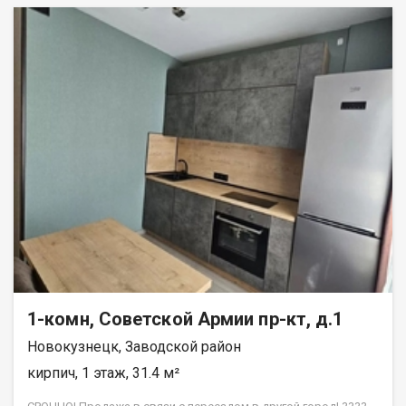
шаговой доступности во дворе магазин продуктовый
Монетка. Для развлечений и шопинга достаточно дойти до
торгово-развлекательного центра Парус, где есть кинотеатр,
кафе и магазины одежды. Благоустроенная придомовая
территория, парковочные места во дворе. В квартире
выполнен косметический ремонт. Остается кухонный
гарнитур. Документы проверены юристом агентства. Показ в
любое время, ключ в агентстве. Назовите при звонке данный
номер объявления - 542526 Номер объекта: 542526. Наталья
1-комн, Советской Армии пр-кт, д.1
Новокузнецк, Заводской район
кирпич, 1 этаж, 31.4 м²