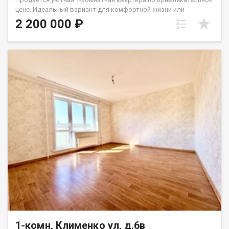
цене. Идеальный вариант для комфортной жизни или
выгодного вложения. О квартире: Общая площадь: 30,2 кв.м
2 200 000 ₽
Кухня: 6 кв.м. Этаж: 4 Ремонт: частичный, готовый к
проживанию! Перепланировка узаконена Санузел:
Совмещённый. Расположение и инфраструктура: Один из
главных плюсов — отличная шаговая доступность ко всему
необходимому: Магазины, супермаркеты, аптека Спортивные
площадки и места для отдыха Остановка общественного
транспорта рядом Вся повседневная инфраструктура под
рукой. Форма расчета: Материнский капитал Ипотека
Жилищные сертификаты Наличный расчет Звоните, чтобы
узнать подробности и договориться о просмотре! Не
упускайте свой шанс жить лучше! Назовите при звонке
данный номер объявления - 542336 Номер объекта: 542336.
Евгения
1-комн, Клименко ул, д.6в