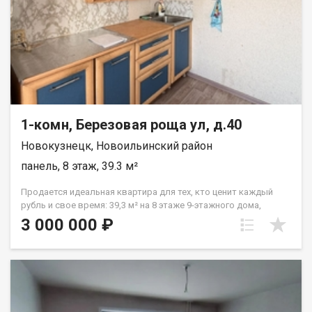
номер объявления - 542437 Номер объекта: 542437. Наталья
1-комн, Березовая роща ул, д.40
Новокузнецк, Новоильинский район
панель, 8 этаж, 39.3 м²
Продается идеальная квартира для тех, кто ценит каждый
рубль и свое время: 39,3 м² на 8 этаже 9-этажного дома,
самому экономичному варианту для старта. Это не просто
3 000 000 ₽
жилье, а продуманное пространство с отдельной кухней в 7,8
кв.м., где уже выполнен стандартный ремонт, позволяющий
заехать и сразу начать новую главу жизни. Если вы ищете
надежное вложение без лишних переплат или первое
собственное гнездо в городе, этот вариант максимально
закрывает ваши потребности. Расположение объекта делает
его настоящей находкой для студентов и молодых семей