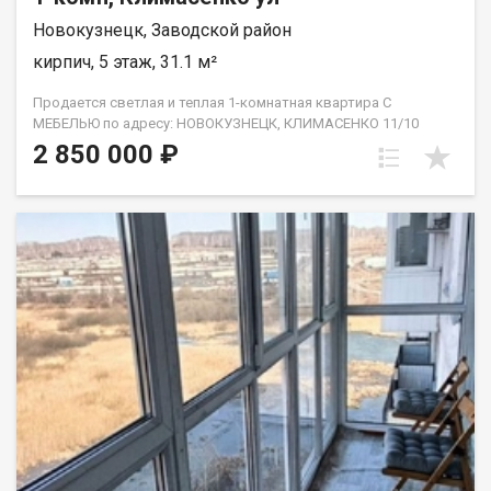
Новокузнецк, Заводской район
кирпич, 5 этаж, 31.1 м²
Продается светлая и теплая 1-комнатная квартира С
МЕБЕЛЬЮ по адресу: НОВОКУЗНЕЦК, КЛИМАСЕНКО 11/10
Комфортный 5 этаж 9-этажного панельного дома. Квартира
2 850 000 ₽
просторная, полностью готова к проживанию — заезжай и
живи! Общая площадь: 31,1 м² Преимущества: • Светлая и
уютная квартира •Совмещенный санузел (кафель) • ПВХ-окна,
выходят во двор (тихо) • Обновленная сантехника •
Установлены счетчики воды • Надежная входная дверь Дом и
двор: • Чистый подъезд, регулярная уборка • Тихие соседи
Остается мебель и техника. Наталья Станиславовна
Нестерова