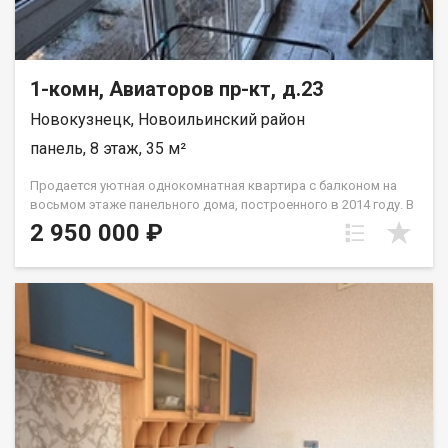
1-комн, Авиаторов пр-кт, д.23
Новокузнецк, Новоильинский район
панель, 8 этаж, 35 м²
Продается уютная однокомнатная квартира с балконом на
восьмом этаже панельного дома, построенного в 2014 году. В
квартире выполнен косметический ремонт, что позволяет
2 950 000 ₽
сразу въехать и жить. Из окон открывается приятный вид на
улицу, а также есть возможность наслаждаться свежим
воздухом с балкона. На балконе панорамное остекление.
Жилая площадь составляет 18 квадратных метров, что
обеспечивает комфортное пространство для проживания. В
комнате установлены шкафы и диван, создавая атмосферу
уюта. Санузел раздельный. Во дворе предусмотрены детская
и спортивная площадки, а также открытая парковка, где
всегда найдется место для автомобиля. Дом оборудован
пассажирским и грузовым лифтами, что делает перемещение
по этажам легким и удобным. Назовите при звонке данный