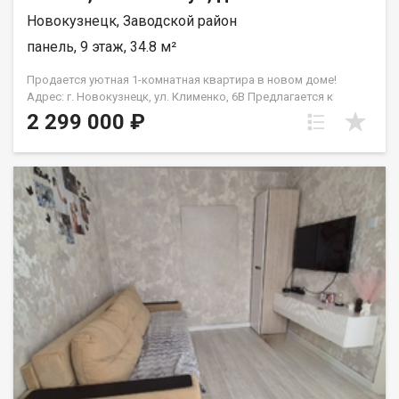
Новокузнецк, Заводской район
панель, 9 этаж, 34.8 м²
Продается уютная 1-комнатная квартира в новом доме!
Адрес: г. Новокузнецк, ул. Клименко, 6В Предлагается к
продаже светлая и уютная 1-комнатная квартира площадью
2 299 000 ₽
34,8 м², расположенная на 9 этаже 9-этажного дома. Квартира
имеет удобную планировку, которая отлично подойдет как
для собственного проживания, так и для сдачи в аренду.
Последний этаж — это отсутствие шума от соседей сверху и
больше тишины в повседневной жизни. Преимущества
квартиры: • Общая площадь — 34,8 м². • Просторная кухня —
7,9 м. • Светлая квадратная комната с хорошим естественным
освещением. • Раздельный санузел. • Огромный балкон — 5,1
м². • Современный панельный дом 2016 года постройки. •
Чистый подъезд, исправный грузовой лифт. • Во дворе
имеются парковочные места. Отличное расположение: Дом
находится в спокойном районе с развитой инфраструктурой.
В шаговой доступности магазины, супермаркеты, детские
сады, школы, остановки общественного транспорта,
спортивные объекты и всё необходимое для комфортной
жизни. В квартире сделан косметический ремонт перед