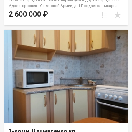
СРОЧНО! Продажа в связи с переездом в другой город! ????
Адрес: проспект Советской Армии, д. 1.Продается шикарная
1-комнатная квартира «под ключ» — остается вся мебель и
2 600 000 ₽
техника! Ремонт делали для себя, все абсолютно новое и
качественное. Главные фишки квартиры: На полу немецкий
кварц-винил Alpine Floor 43 класса (максимальная
прочность).Стены идеально выровнены, флизелиновые обои.
Санузел в дорогом керамограните, установлена инсталляция,
дизайнерская каменная раковина и бойлер Bosch.Стильная
кухня на заказ от салона «Шкафоф». Идеальный вариант как
для личного проживания, так и для мгновенной сдачи в
аренду (не требует ни рубля вложений). Документы готовы,
быстрый выход на сделку. Назовите при звонке данный
номер объявления - 542641 Номер объекта: 542641. Павел
1-комн, Климасенко ул