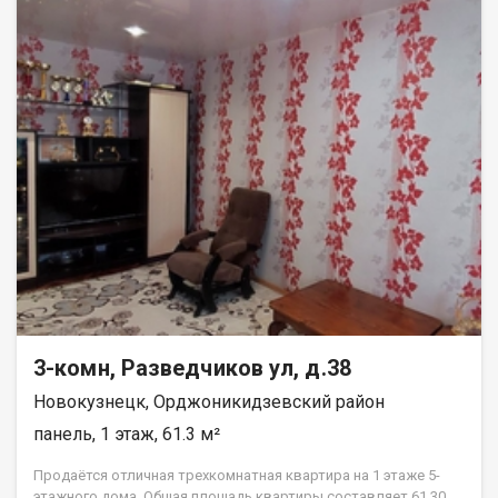
комфортном третьем этаже. * Во дворе парковка, двор
чистый и ухоженный. * По всей квартире натяжные потолки. *
Окна ПВХ. * Балкон застеклен. * Санузел отделан кафелем. * В
коридоре большой шкаф-купе. * Зал 18,4 м?. * Комнаты 10,2
м? и 14,1 м?. * Кухня 5,2 м?. Дополнительная информация: *
Помощь в оформлении ипотеки и продаже вашей
недвижимости. * Звоните, записывайтесь на просмотр!
Анастасия Шалонская
3-комн, Разведчиков ул, д.38
Новокузнецк, Орджоникидзевский район
панель, 1 этаж, 61.3 м²
Продаётся отличная трехкомнатная квартира на 1 этаже 5-
этажного дома. Общая площадь квартиры составляет 61.30