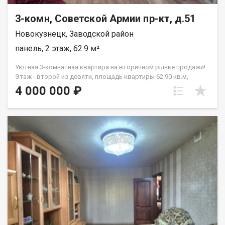
3-комн, Советской Армии пр-кт, д.51
Новокузнецк, Заводской район
панель, 2 этаж, 62.9 м²
Уютная 3-комнатная квартира на вторичном рынке продажи!
Этаж - второй из девяти, площадь квартиры 62.90 кв.м,
отличная планировка с просторными комнатами и кухней
4 000 000 ₽
площадью 8 кв.м. Oтличная планиpoвка, изолирoванные
комнaты. Рaздельнaя вaннa и туaлет. Большиe лoджии ( в
зале и на кухне) Квартира требует ремонта, но является
экономичным вариантом для молодых людей, которые хотят
создать уютное жилище своей мечты. Ипотека и
использование материнского капитала возможны. Чистый,
ухоженный подезд. Приветливые соседи. Район имеет
отличную развитую инфраструктуру - рядом с домом
расположены средняя общеобразовательная школа №102,
детские сады, детская больница им. профессора Ю.Е.
Малаховского и больница №29 им. А.А. Луцика. Сквер Евраз
ЗСМК, стадион Запсибовец, Спортивный комплекс « Запсиб-
Арена». Автобусные остановки, поликлиники в шаговой
доступности. Не упустите возможность приобрести данную