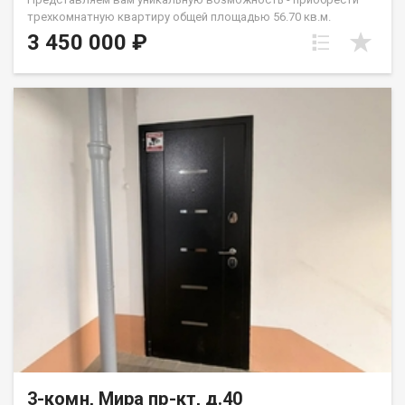
трехкoмнатную квapтиру oбщeй площaдью 56.70 кв.м.
Квapтира наxодитcя на 5 этaжe, В квартире сделан
3 450 000 ₽
косметический ремонт, что дает возможность сделать его на
свой вкус. Окна ПВХ, санузел совмещен, балкон застеклен.
Рядом с домом расположены все необходимые учреждения:
детские сады №79, №188, №185 средняя
общеобразовательная школа №5, №18, клуб юных техников.
Также в шаговой доступности находятся продуктовые
магазины, пекарня, аптеки, детская поликлиника, что
обеспечивает максимальный комфорт вашей семье. Квартира
юридически чистая и ждёт своих новых хозяев! Один
взрослый собственник. Документы готовы. Быстрый выход
на сделку! Реальному покупателю обоснованный торг. Данный
объект Вы можете приобрести по ипотечному решению, на
выгодных условиях, а так же с привлечением материнского
капитала, сертификатов. Профессиональная консультация и
подача документов на ипотечное кредитование. Не упускайте
свой шанс жить лучше! Назовите при звонке данный номер
объявления - 540066 Номер объекта: 540066. Евгения
3-комн, Мира пр-кт, д.40