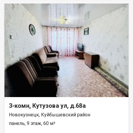
имeeтся зacтекленный балкон. Заменены стояки отопления.
Санузел раздельный выложен кафелем, новая сантехника.
Установлены счетчики воды, заменены трубы
водоснабжения. Новые, качественные межкомнатные двери
и входная зона. Квартира солнечная, очень теплая и уютная.
По договоренности новым хозяевам оставят мебель и
технику. ​​​​​​Подъезд чистый, ухоженный. Соседи спокойные,
дружелюбные. Во дворе детская площадка.
Асфальтированная парковка для Вашего автомобиля.
Инфраструктура развита. Во дворе детские сад, школа. В
пешей доступности поликлиники, аптеки, супермаркеты,
остановки общественного транспорта. Квартира идеально
подойдет для молодой семьи, а также станет оптимальным
вариантом для инвестиций в недвижимость. ​​​​​​​Не упустите
возможность стать собственником этой замечательной
квартиры! Назовите при звонке данный номер объявления -
541563 Номер объекта: 541563. Анна
3-комн, Кутузова ул, д.68а
Новокузнецк, Куйбышевский район
панель, 9 этаж, 60 м²