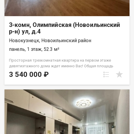
3-комн, Олимпийская (Новоильинский
р-н) ул, д.4
Новокузнецк, Новоильинский район
панель, 1 этаж, 52.3 м²
Просторная трехкомнатная квартира на первом этаже
девятиэтажного дома ждет именно Вас! Общая площадь
квартиры составляет 52.30 кв.м., жилая - 36.3, а кухня - 7,5
3 540 000 ₽
кв.м., что придаст вашему жилью уют и простор. Планировка
квартиры смежно-изолированная. На данный момент в
квартире проведен стандартный косметический ремонт,
проводка поменяна на медную, окна ПВХ, установлены
счетчики потребления воды, напольное покрытие ламинат в
каждой комнате, в кухне напольное покрытие кафель,
натяжной потолок в каждой комнате, приятным бонусом
квартиры является две просторные, застеклённые лоджии с
собственным погребом, размер погреба 2х3. Это идеальный
вариант для семей с детьми, так как рядом с домом