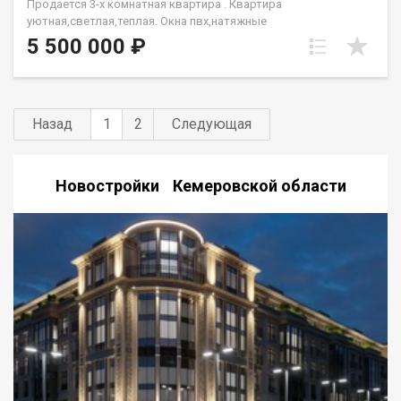
Продается 3-х комнатная квартира . Квартира
уютная,светлая,теплая. Окна пвх,натяжные
потолки,межкомнатные двери. Все в шаговой доступности.
5 500 000 ₽
Чистая продажа.
Назад
1
2
Следующая
Новостройки Кемеровской области