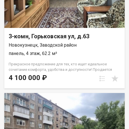
квартиру и создать в ней уютное пространство для себя и
своей семьи! Покажу в любое удобное для вас время. Помогу
одобрить ипотеку или получить потребительский кредит.
Один взрослый собственник. Назовите при звонке данный
номер объявления - 540074 Номер объекта: 540074. Анжелика
3-комн, Горьковская ул, д.63
Новокузнецк, Заводской район
панель, 4 этаж, 62.2 м²
Прекрасное предложение для тех, кто ищет идеальное
сочетание комфорта, удобства и доступности! Продается
трехкомнатная квартира вторичного жилья на 4 этаже 5-
4 100 000 ₽
этажного дома. Общая площадь квартиры составляет 62.20
кв.м. Сейчас в квартире стандартный ремонт, что позволит
новому владельцу воплотить в жизнь свои дизайнерские
задумки и предпочтения. Это идеальный вариант для
молодых людей, которым важно проживать в удобном месте
с развитой инфраструктурой. Рядом с домом расположено
несколько детских садов (№194, №157, №65), а также детская
больница им. профессора Ю.Е. Малаховского и больница №29
им. А.А. Луцика. Также в непосредственной близости