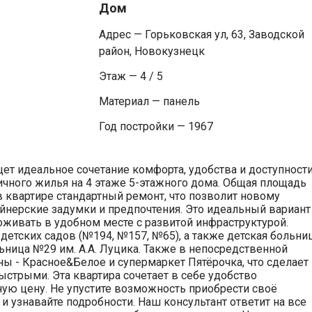
Дом
Адрес — Горьковская ул, 63, Заводской
район, Новокузнецк
Этаж — 4 / 5
Материал — панель
Год постройки — 1967
ет идеальное сочетание комфорта, удобства и доступности
ичного жилья на 4 этаже 5-этажного дома. Общая площадь
 в квартире стандартный ремонт, что позволит новому
йнерские задумки и предпочтения. Это идеальный вариант
живать в удобном месте с развитой инфраструктурой.
етских садов (№194, №157, №65), а также детская больни
ьница №29 им. А.А. Луцика. Также в непосредственной
ны - Красное&Белое и супермаркет Пятёрочка, что сделает
стрыми. Эта квартира сочетает в себе удобство
ную цену. Не упустите возможность приобрести своё
и узнавайте подробности. Наш консультант ответит на все