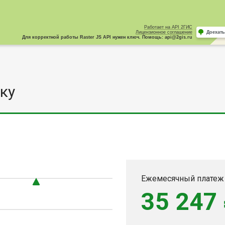
Работает на API 2ГИС
Лицензионное соглашение
Доехать
Для корректной работы Raster JS API нужен ключ. Помощь: api@2gis.ru
ку
Ежемесячный платеж
35 247