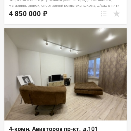
магазины, рынок, спортивный комплекс, школа, д/сад в пяти
минутах ходьбы. Парковочные маста во дворе.
4 850 000 ₽
Благоустроенная придомовая территория. Квартира
просторная, окна на две стороны, два балкона. Квадратная
большая кухня. Подойдет для семьи с разнополыми детьми.
Для каждого отдельная комната. квартира без современного
ремонта, но для жизни все обустроено. Главное
месторасположение. Панорамный вид из окон. Назовите при
звонке данный номер объявления - 541725 Номер объекта:
541725. Наталья
4-комн, Авиаторов пр-кт, д.101