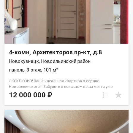
4-комн, Архитекторов пр-кт, д.8
Новокузнецк, Новоильинский район
панель, 3 этаж, 101 м²
ЭКСКЛЮЗИВ! Ваша идеальная квартира в сердце
Новоильинского! ! Забудьте о поисках – ваша мечта уже
здесь! Предлагаем шикарную 4-комнатную квартиру с
12 000 000 ₽
дизайнерским ремонтом в самом центре Новоильинского
района! Это эксклюзивное предложение на рынке! 101 м?
роскоши и комфорта, благодаря площади присоединенных
лоджий! Квартира полностью готова к проживанию: *
Идеальный дизайнерский ремонт: Стильный, современный,
продуман до мелочей. * Медная проводка: Надежность и
безопасность на долгие годы. * Выровненные стены, потолки