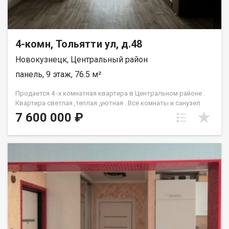
4-комн, Тольятти ул, д.48
Новокузнецк, Центральный район
панель, 9 этаж, 76.5 м²
Продается 4 -х комнатная квартира в Центральном районе .
Квартира светлая ,теплая ,уютная . Все комнаты и санузел
раздельные. В квартире сделан ремонт: окна пвх ,натяжные
7 600 000 ₽
потолки ,межкомнатные двери ,радиаторы . Все в шаговой
доступности: остановки ,магазины,школы ,д/сады . Новым
собственникам в подарок остаётся вся мебель. Чистая
продажа