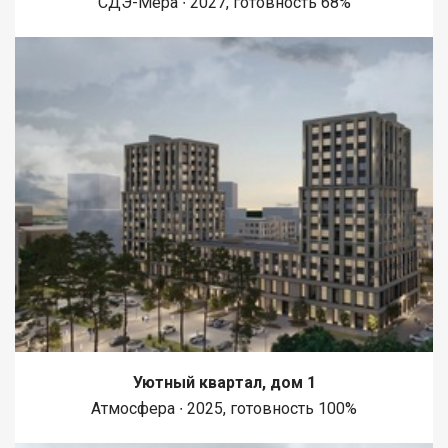
СДЭ-Мера ∙ 2027, готовность 68%
панорамным видом на площадь и город. · Кухня-столовая (21
м²): Полностью оборудована мебелью, установлен
кондиционер — комфортное место для семейных завтраков и
ужинов. · Спальня (21 м²): Хозяйская спальня с вместительным
шкафом-купе и кондиционером. · Спальня (14 м²): Уютная
комната с собственным балконом. · Детская (19 м²): Светлая
комната на солнечной стороне с встроенным шкафом-купе. ·
Тренажерная комната (9 м²): Уникальное помещение с
круговым обзором на площадь и во двор — спорт с
вдохновляющим видом. · Постирочн
Уютный квартал, дом 1
Атмосфера ∙ 2025, готовность 100%