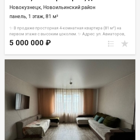
Новокузнецк, Новоильинский район
панель, 1 этаж, 81 м²
✨ В продаже просторная 4-комнатная квартира (81 м²) на
первом этаже с высоким цоколем. ✨ Адрес: ул. Авиаторов,
дом 101 (дом 1997 года постройки). Квартира полностью
5 000 000 ₽
готова к заселению. Вам не придется тратить бюджет на
ремонт! ✅ Состояние «под ключ»: ⚡Напольное покрытие —
ламинат. ⚡Стены — декоративная штукатурка и обои.
⚡Установлены стеклопакеты (ПВХ). ⚡Проводка медь и
сантехника в отличном состоянии. ⚡Натяжной потолок с
современными точечными светильниками. ⚡Напольное
покрытие — ламинат.Планировка и особенности: ✅Все
комнаты изолированы (раздельные). ✅Широкий, удобный
коридор. ✅ Две утепленные лоджии. ✅ На кухне просторно.
Важно: Несмотря на первый этаж, в квартире очень светло
благодаря выгодному расположению окон. Район и двор: Дом
расположен в тихом районе и вдали от основных дорог.
Звоните! Документы в полном объеме, под любой формат
расчёта. Покупка безопасна для покупателя. Назовите при
звонке данный номер объявления - 541708 Номер объекта:
541708. Сергей