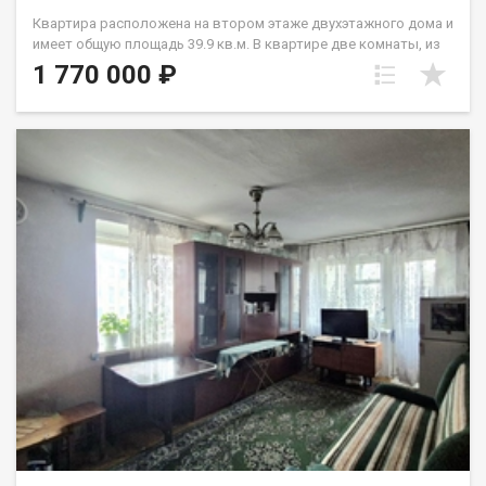
Квартира расположена на втором этаже двухэтажного дома и
имеет общую площадь 39.9 кв.м. В квартире две комнаты, из
которых одна можно использовать как спальню, а другая как
1 770 000 ₽
гостиную или детскую комнату. Кухня занимает 9.4 кв.м. и
имеет достаточно места для установки кухонной мебели и
оборудования. В квартире выполнен стандартный ремонт,
который позволит вам сразу заселиться после покупки.
Мебель, которая находится в квартире, останется новым
владельцам. Это отличное сочетание цены и качества,
которое позволит вам приобрести комфортное жилье по
доступной цене. Квартира находится в живописном районе с
развитой инфраструктурой. Рядом с домом расположены
остановка общественного транспорта, магазины, храм и
другие объекты. В самом доме есть все необходимое для
комфортного проживания – свежий воздух, толстые
кирпичные стены, что обеспечивает тепло и уют в квартире.
Эта квартира идеально подойдет для семей с детьми,
молодых людей, равно как и для родителей или пожилых
родственников. Рядом с домом находится
общеобразовательная школа №16, что делает район
привлекательным для семей с детьми. Не упустите
возможность стать счастливым обладателем уютной
квартиры, где вам будет комфортно и удобно жить!