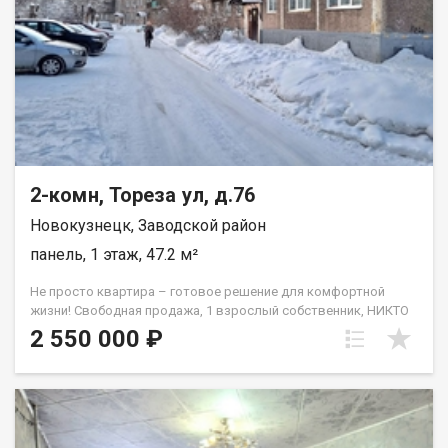
542619 Номер объекта: 542619. Анжелика
2-комн, Тореза ул, д.76
Новокузнецк, Заводской район
панель, 1 этаж, 47.2 м²
Не просто квартира – готовое решение для комфортной
жизни! Свободная продажа, 1 взрослый собственник, НИКТО
не живет и не прописан. Ключи у риелтора – смотрим в любое
2 550 000 ₽
время! Для кого эта квартира? ВЫБЕРИТЕ СВОЙ ПЛЮС: 1. Для
Молодых Семей с Детьми: Супер-двор! Прямо во дворе
детские сады №169 и №83 – не нужно никуда везти утром!
Школа №18 и Лицей №35 – буквально в шаговой доступности.
Дети пойдут сами! Детская поликлиника №8 – всего 5 минут
на машине. Здоровье ребенка под контролем. Комнаты на