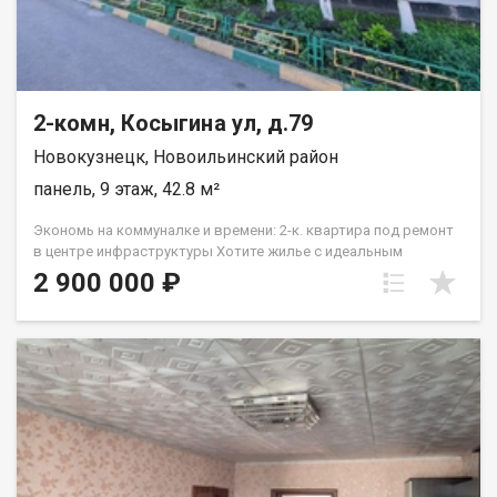
2-комн, Косыгина ул, д.79
Новокузнецк, Новоильинский район
панель, 9 этаж, 42.8 м²
Экономь на коммуналке и времени: 2-к. квартира под ремонт
в центре инфраструктуры Хотите жилье с идеальным
расположением, но не переплачивать за евроремонт
2 900 000 ₽
предыдущих хозяев? Это ваш шанс! Почему эта квартира
выгоднее, чем черновая или убитая: 1. Экономия на ремонте:
Самое дорогое уже сделано. · Замена окон (ПВХ) и
остекление лоджии в гостинной · Замена электрики
частично · Новый радиатор и дверь на лоджию (ПВХ) в
гостиной. · Вам осталось только сделать полы, стены и
двери (выбрать цвета и материалы, которые нравятся
именно вам). 2. Экономия на коммуналке: · Платежи за
отопление и содержание жилья рассчитываются из площади
43 кв.м. Это существенно меньше, чем платят соседи в