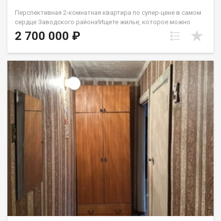
Перспективная 2-комнатная квартира по супер-цене в самом
сердце Заводского района!Ищете жилье, которое можно
полностью обустроить под себя, не переплачивая за чужой
2 700 000 ₽
сомнительный ремонт? Эта квартира по адресу ул.
Горьковская, 66 — идеальный холст для ваших дизайнерских
идей и одна из самых выгодных инвестиций на рынке
недвижимости!Главные преимущества квартиры:Комфортный
2 этаж — идеальная и самая востребованная высота, не
зависящая от работы лифта.Застекленный балкон —
надежная защита от непогоды и готовое пространство для
зоны отдыха или хранения. Раздельный санузел —
максимальное удобство для комфортных утренних сборов
всей семьи. Состояние «под ремонт» — полная свобода в
выборе материалов, цветов и будущей планировки.Низкая
цена — вы покупаете квадратные метры, а не чужие обои,
существенно экономя бюджет.Развитая инфраструктура в
шаговой доступности:Дом расположен в тихом, зеленом
микрорайоне с образцовой планировкой — все социально
важные объекты находятся буквально во дворе.Школы для
детей: в 5 минутах ходьбы расположена средняя
общеобразовательная школа № 81, а в 10 минутах —
знаменитый лицей № 35 с профильным обучением. Детские
сады: в радиусе 300–500 метров работают сразу несколько