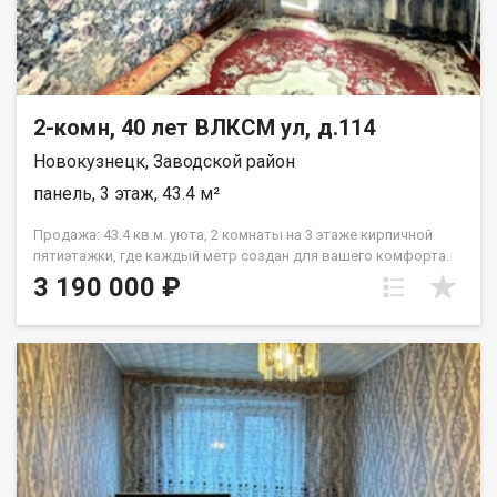
2-комн, 40 лет ВЛКСМ ул, д.114
Новокузнецк, Заводской район
панель, 3 этаж, 43.4 м²
Продажа: 43.4 кв.м. уюта, 2 комнаты на 3 этаже кирпичной
пятиэтажки, где каждый метр создан для вашего комфорта.
Это идеальное вторичное жилье для тех, кто ценит
3 190 000 ₽
готовность к переезду и продуманную планировку без лишних
хлопот. Стандартный ремонт уже выполнен, а значит, вы
можете сразу начать обустраивать пространство под себя, не
вкладываясь в капитальные работы. Район создан для семей
с детьми: в шаговой доступности Средняя школа №79 и
Детский сад №221, что избавит вас от ежедневных длинных
маршрутов. Для повседневных покупок не нужно ехать через
весь город: супермаркеты Монетка, Пятёрочка и Мария-Ра
находятся всего в 100 метрах от подъезда. Назовите при
звонке данный номер объявления - 542434 Номер объекта: