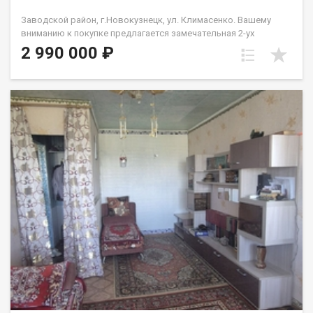
Заводской район, г.Новокузнецк, ул. Климасенко. Вашему
вниманию к покупке предлагается замечательная 2-ух
комнатная квартира в Заводском р-не. Особенностью данной
2 990 000 ₽
квартиры является раздельная планировка, но не
стандартная, комнаты большие, между комнатами находится
С.У и кухня. В квартире выполнен качественный ремонт, полы
ровные и не скрипят, окна ПВХ, электрика заменена на
медную, сан.техника в достойном состоянии, С.У сомещенный
и выложен кафелем, на кухне фартук из плитки и имеется
большой зимний холодильник, сама кухня вместительная и
просторная. По левую сторону от входа спальня типа
вагончик, по правую зал с балконом. Квартира чистая, теплая
и с благоприятной энергетикой, расположена на комфортном
3-ем этаже пятиэтажного дома, построенного в 1967 из
крупных блоков. В шаговой доступности Детский сад №59
(103 м.), Детский сад №177 (254 м.), Детский сад №64 (423 м.),
Детский сад №137 (458 м.), Средняя общеобразовательная
школа №93 (356 м.). Во дворе имеется парковка, на которой
всегда найдётся место для вашего автомобиля. Очень
удачное расположения дома, хорошая транспортная
развилка с доступом к нижней и верхней части Заводского
района. Жилфонд является официальным партнером ведущих
банков России. Поможем оформить ипотеку на выгодных для