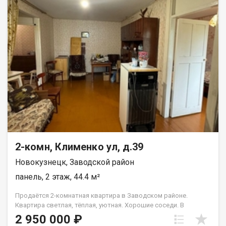
подойдет для семей с детьми. В доме находится магазин и
женская консультация, во дворе детский сад № 166 с
бассейном, школа № 79 в 350 метрах от дома, остановка ст.
Островская в 5 минутах ходьбы. Рядом с домом расположены
еще несколько детских садов (№76, №91, №198), детская
школа искусств №58, МБУ ДОТакже в шаговой доступности
находятся супермаркеты: Пятёрочка, Ярче! и Мария-Ра, что
обеспечит вашу семью всем необходимым на каждый день.
Эта квартира подходит под ипотеку, что значительно
упростит процесс покупки жилья. Не упустите возможность
стать владельцем уютной квартиры в отличном районе!
Звоните прямо сейчас, чтобы узнать больше информации и
договориться о просмотре. Назовите при звонке данный
номер объявления - 540727 Номер объекта: 540727. Анжелика
2-комн, Клименко ул, д.39
Новокузнецк, Заводской район
панель, 2 этаж, 44.4 м²
Продаётся 2-комнатная квартира в Заводском районе.
Квартира светлая, тёплая, уютная. Хорошие соседи. В
шаговой доступности находятся магазины, школы, остановки
2 950 000 ₽
общественного транспорта, детские сады. Чистая продажа,