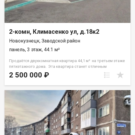
прекрасной квартиры! Свяжитесь с нами прямо сейчас и
запланируйте просмотр объекта. Уверены, что это
предложение вас заинтересует! Назовите при звонке данный
номер объявления - 541737 Номер объекта: 541737. Анжелика
2-комн, Климасенко ул, д.18к2
Новокузнецк, Заводской район
панель, 3 этаж, 44.1 м²
Продаётся двухкомнатная квартира 44,1 м² на третьем этаже
пятиэтажного дома. Эта квартира станет отличным
стартовым трамплином для молодых людей, которые ценят
2 500 000 ₽
самостоятельность и хотят получить собственное жильё без
завышенных цен. Важно подчеркнуть, что вся имеющаяся
мебель остаётся новым владельцам, что существенно
экономит бюджет на первых порах и позволяет сразу же
начать обживаться. Для семей с детьми предусмотрена
идеальная логистика: рядом работают сразу три детских сада
— №207, №63 и №128, школа № 22 ,так что выбрать
подходящее учреждение не составит труда. Один взрослый
собственник. Документы готовы к сделке! Приглашаем на
просмотр Назовите при звонке данный номер объявления -