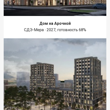
магазинов особенно порадует молодых людей, ценящих свое
время и предпочитающих быстрые решения. Благодаря
такому расположению, вы получаете идеальный баланс
между спокойной домашней обстановкой и доступностью
городской жизни. Этот объект недвижимости не перегружен
Дом на Арочной
излишествами, но при этом предлагает все самое важное для
СДЭ-Мера ∙ 2027, готовность 68%
комфортного проживания. Если вы ищете надежное и
выгодное вложение, эта квартира станет отличным выбором
для старта или уютного убежища. Стандартный ремонт
позволяет вам сразу представить, как можно обустроить
пространство по своему вкусу, не вкладывая средства в
капитальные изменения. Экономичность варианта
подчеркиваетс