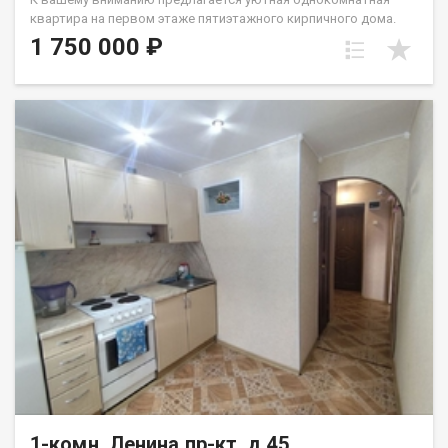
квартира на первом этаже пятиэтажного кирпичного дома.
Адрес: ул. Ленина, 2. Характеристики: Площадь: 31,5 кв.м.
1 750 000 ₽
Этаж: 1 (из 5). Ремонт: Выполнен косметический ремонт.
Квартира чистая и ухоженная. Окна: ПВХ. Окна выходят на
аллею из деревьев. Благодаря этому из окна открывается
вид, напоминающий лесное пространство, а летом создается
приятный «зеленый экран». Сантехника: Заменена, находится в
исправном состоянии. Дом: Кирпичный. В квартире тепло,
подъезд сухой, без сырости. Обустройство и условия: При
необходимости мебель может остаться покупателю.
Документы: Документы проверены, полностью готовы к
оформлению сделки. Звоните, записывайтесь на просмотр в
удобное для вас время! Назовите при звонке данный номер
объявления - 541715 Номер объекта: 541715. Сергей
1-комн, Ленина пр-кт, д.45