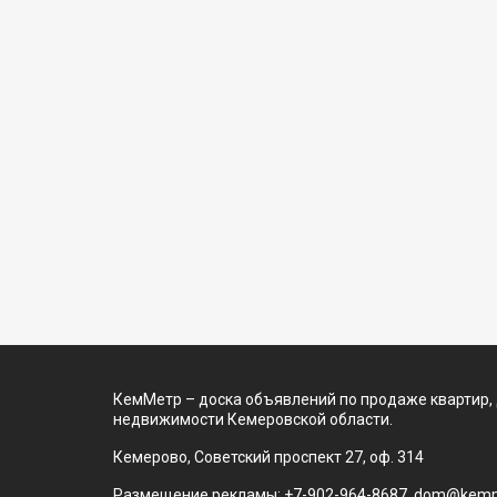
КемМетр – доска объявлений по продаже квартир,
недвижимости Кемеровской области.
Кемерово, Советский проспект 27, оф. 314
Размещение рекламы: +7-902-964-8687, dom@kemm