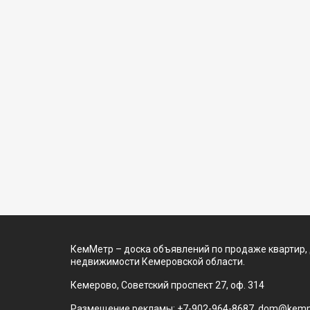
КемМетр – доска объявлений по продаже квартир,
недвижимости Кемеровской области.
Кемерово, Советский проспект 27, оф. 314
Размещение рекламы: +7-902-964-8687, dom@kemm