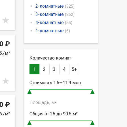
2-комнатные
(325)
3-комнатные
(262)
4-комнатные
(55)
1-комнатные
(6)
0 ₽
б./м²
Количество комнат
1
2
3
4
5+
Стоимость
1.6—11.9
млн
Площадь, м²
0 ₽
б./м²
Общая от
26 до 90.5
м²