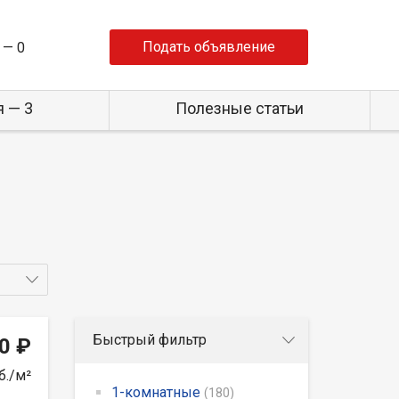
Подать объявление
 —
0
 — 3
Полезные статьи
Быстрый фильтр
0 ₽
б./м²
1-комнатные
(180)