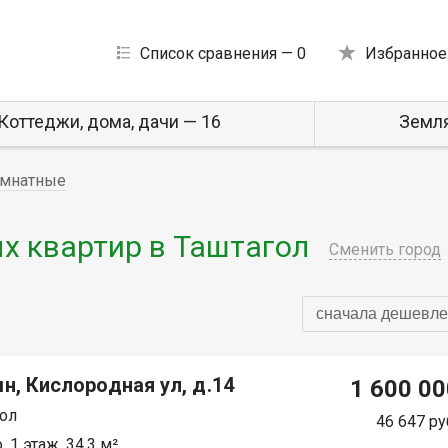
Список сравнения —
0
Избранное
Коттеджи, дома, дачи — 16
Земля
мнатные
 квартир в Таштагол
Сменить город
сначала дешевле
н, Кислородная ул, д.14
1 600 00
ол
46 647 ру
 1 этаж, 34.3 м²