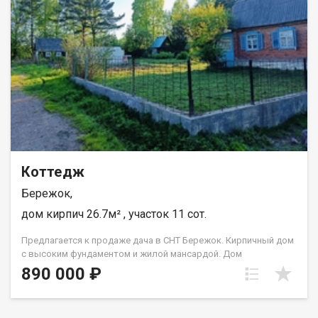
Шестаков Иван
Коттедж
Бережок,
дом кирпич 26.7м² , участок 11 сот.
Предлагается к продаже дача в СНТ Бережок. Кирпичный дом
с высоким фундаментом и жилой мансардой. Дом
расположен на ровном земельном участке площадью 11
890 000 ₽
соток. На первом этаже расположена комната, кухня и
веранда, на втором этаже комната отдыха с балконом.
Водоснабжение - собственная скважина с чистейшей