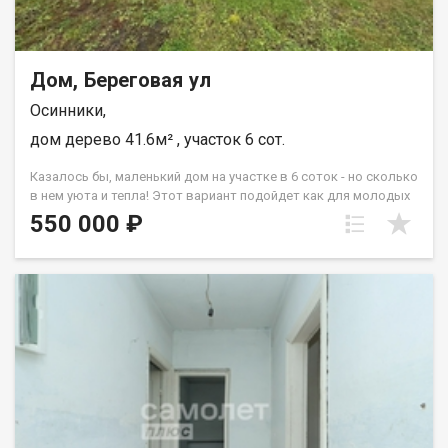
Дом, Береговая ул
Осинники,
дом дерево 41.6м² , участок 6 сот.
Казалось бы, маленький дом на участке в 6 соток - но сколько
в нем уюта и тепла! Этот вариант подойдет как для молодых
семей, так и для родителей или пожилых родственников. Дом
550 000 ₽
находится в живописном городе Осинники, это отличное
место для проживания как семьи с детьми, так и пожилых
людей, которые хотят насладиться спокойствием природы и
чистым воздухом, река Кондома недалеко от дома. Этот
вариант является очень экономичным, что позволит вам
сэкономить на покупке жилья и вложить средства в свои
мечты или цели. Не упустите возможность купить дом в
живописном городе и создать свой уютный уголок. Звоните
нам прямо сейчас для более подробной информации и
уточнения всех деталей. Наш консультант ответит на все
ваши вопросы и поможет вам сделать правильный выбор.
Приходите и сами убедитесь, что это именно то место, где вы