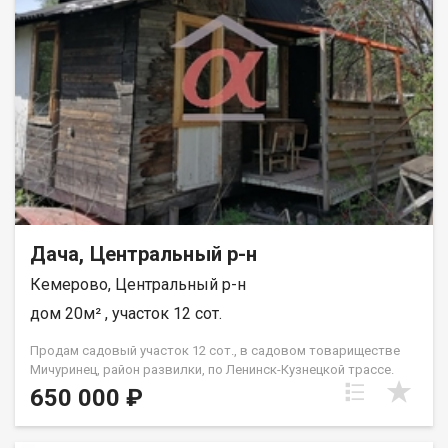
Дача, Центральный р-н
Кемерово, Центральный р-н
дом 20м² , участок 12 сот.
Продам садовый участок 12 сот., в садовом товариществе
Мичуринец, район развилки, по Ленинск-Кузнецкой трассе.
Участок в дали от соседей, прямоугольной формы,
650 000 ₽
электричество круглый год, вода ежедневно с мая по
сентябрь, на участке есть небольшой летний домик,
территорию участка проходит ручей. Из посадок есть вишня,