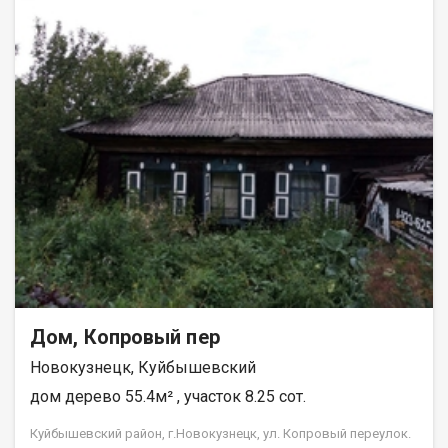
яблоня, ирга, миндальный орех. До остановки 10 мин ходьбы,
автобусы 101,105, 126, 131, 146. Участок в собственности,
документы в порядке.
Дом, Копровый пер
Новокузнецк, Куйбышевский
дом дерево 55.4м² , участок 8.25 сот.
Куйбышевский район, г.Новокузнецк, ул. Копровый переулок.