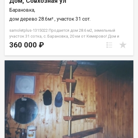
Дом, Совхозная ул
Барановка,
дом дерево 28.6м² , участок 31 сот.
samoletplus-1315022 Продается дом 28.6 м2, земельный
участок 31 сотка, с. Барановка, 20 км от Кемерово! Дом и
постройки требуют ремонта ( заменены окна, пластиковые)
360 000 ₽
Основные данные: Площадь застройки: 36.2 м2 Общая
площадь дома: 28.6 м2 Зал: 16 м2 Кухня: 6 м2 Веранда: 6.4 м2
Участок: 31 сотка Баня Место для парковки Вокруг тихая и
спокойная атмосфера, что делает это место идеальным для
проживания или дачного отдыха Инфраструктура села:
Магазины Школа Дом культуры Почта Остановка транспорта
Озеро Глубокое Лесной массив Природа: Окружающая
природа, леса и водоемы предоставляют возможности для
отдыха на свежем воздухе, рыбалки и прогулок. Услуги АН
"Самолёт Плюс": Юридическое сопровождение Помощь в
оформлении ипотеки Помощь в оформлении документов
Качественный клиентский сервис Гарантия юридической
чистоты (работаем с 2010 года) Записывайтесь на просмотр!
Звоните с 9:00 до 22:00. Будем рады ответить на все ваши
вопросы ! Зубанова Ирина