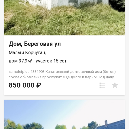
Дом, Береговая ул
Малый Корчуган,
дом 37.9м² , участок 15 сот.
samoletplus-1331903 Капитальный долговечный дом (бетон) -
после обновления прослужит еще долго и верно! Под дачу
идеальный вариант на просторном участке 15 сот! Вода
850 000 ₽
центральная Снег зимой чистят, дорогие ровные -
отсыпанные, улица широкая Через дорогу находится пруд
Рядом обустроенные дачи и дома Два взрослых
собственника, без обременений, несовершеннолетних нет,
свободная продажа. АН «Самолёт Плюс» на рынке
недвижимости Кемерово с 2010 года. Полное сопровождение
сделкиГарантия юридической чистоты сделки Звоните с 9:00
до 21:00 — ответим на вопросы и организуем просмотр!