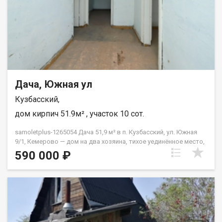
захотите провести много счастливых лет! Назовите при
звонке данный номер объявления - 540968 Номер объекта:
540968. Елена
Дача, Южная ул
Кузбасский,
дом кирпич 51.9м² , участок 10 сот.
samoletplus-1265054 Дача 51,9 м² в п. Кузбасский, ул. Южная
9/1, Кемерово — дом на два хозяина, тихое уединённое место,
все необходимые коммуникации доступны. Три комнаты,
590 000 ₽
спокойное место с чистым воздухом и природой. Требует
небольшого ремонта — возможность обустроить всё под
себя. Подходит для постоянного проживания или дачи. АН
«Самолёт Плюс» на рынке недвижимости Кемерово с 2010
года. Полное сопровождение сделкиГарантия юридической
чистоты сделки Звоните с 9:00 до 21:00 — ответим на
вопросы и организуем просмотр! шевелева виктория