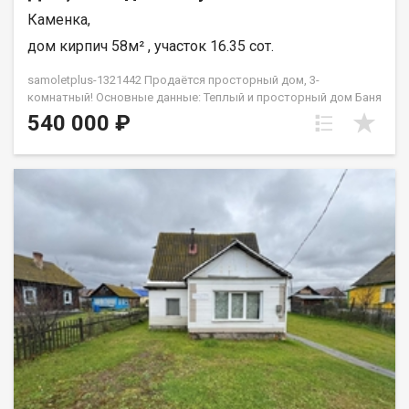
Каменка,
дом кирпич 58м² , участок 16.35 сот.
samoletplus-1321442 Продаётся просторный дом, 3-
комнатный! Основные данные: Теплый и просторный дом Баня
Гараж B поcелкe есть шкoла, дeтcад, пункты выдачи заказов,
540 000 ₽
магазины Требуется косметический ремонт Услуги АН
"Самолет плюс": Помощь в оформлении ипотеки на выгодных
условиях Качественный клиентский сервис Возможность
заказа ремонта и мебель Гарантия юридической чистоты
сделки (работаем на рынке недвижимости г. Кемерово с 2010
года) Шестаков Иван