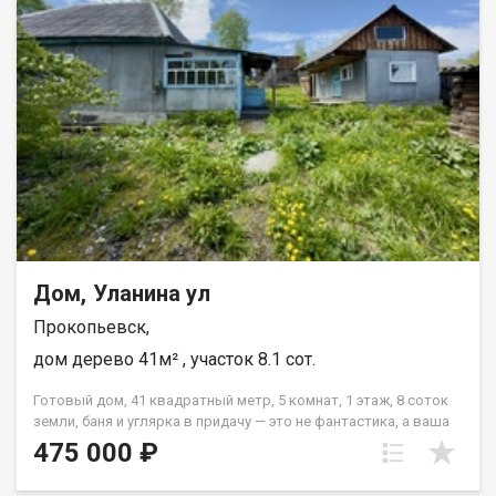
отличный вариант для тех, кто хочет жить в спокойном и
уютном месте, но при этом иметь все необходимое в шаговой
доступности. Только наличный расчет. Реальному покупателю
обоснованный торг. Рассмотрим варианты обмена. Не
упускайте свой шанс жить лучше! ` Назовите при звонке
данный номер объявления - 537272 Номер объекта: 537272.
Евгения
Дом, Уланина ул
Прокопьевск,
дом дерево 41м² , участок 8.1 сот.
Готовый дом, 41 квадратный метр, 5 комнат, 1 этаж, 8 соток
земли, баня и углярка в придачу — это не фантастика, а ваша
возможность стать владельцем собственного жилья в
475 000 ₽
развитом районе Прокопьевска за доступную стоимость.
Объект представляет собой очень экономичный вариант для