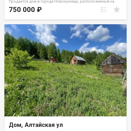
Продается дом в городе Новокузнецк, расположенный на
улице Копровый переулок, дом 8а. Общая площадь дома
750 000 ₽
составляет 55,4 квадратных метра. Центральное
водоснабжение, большой участок, имеется баня и
Тех.постройки. ​​​​​​​Дом технически пригоден для проживания, не
гнилой.На первом этаже расположена печь и жилые
помещения, на цокольном этаже также имеется печь. ТОРГ
обоснованный. Проезд к дому круглогодичный, зимой дорогу
чистят систематически. ЖилФонд является официальным
партнером ведущих банков России. Поможем оформить
ипотеку на выгодных для вас условиях. Назовите при звонке
данный номер объявления - 537074 Номер объекта: 537074.
Сергей
Дом, Алтайская ул