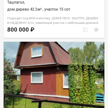
Таштагол,
дом дерево 42.2м² , участок 15 сот.
Подходит под МСК и ипотеку. ДОМ В ЛЕСУ - БЫСТРО, ДЕШЕВО
И НАДЕЖНО! Этот земельный участок с небольшим домом в
лесной зоне выглядит привлекательно для тех, кто ищет
800 000 ₽
тихое место с чистым воздухом, вдали от шума. Ключевые
преимущества:✅ Расположение – в черте города в 15 минутах
ходьбы до центра, на склоне с видом на город, соседи только
по сторонам , удобно для тех, кто хочет жить в природной
зоне, но с доступом к инфраструктуре. ✅ Тишина и
уединение – участок не на проезжей дороге, нет шума машин
и людской суеты. ✅ Электричество рядом – не требуется
дополнительная подводка столбов, подведено
электричество (15 кВт) ✅ Коммуникации - вода центральная.
✅ Варианты использования – можно построить дом для
ПМЖ, дачу или использовать как место отдыха.
✅ Возможность расширения- участок можно увеличить за
счет лесного массива. ​​​​​​​Звоните, чтобы узнать подробности!​​​​​​​
АН Жилфонд не только безопасно сопроводит сделку по
покупке, но и при желании нового собственника
поможет построить качественный, тёплый и уютный
коттедж под ключ с гарантией! ✅ Аккредитованные