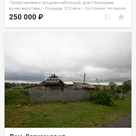
Представляем к продаже небольшой дом с большими
возможностями ! • Площадь: 37,2 кв.м. • Состояние: Не гнилой,
требует внутреннего ремонта. • Коммуникации: К дому
250 000 ₽
подведена холодная вода от центрального водопровода, что
обеспечивает надежное и бесперебойное водоснабжение. •
Расположение: Рядом с центром поселка, вся инфраструктура
в пешей доступности. • Земля: В собственности. • Документы:
.Все правоустанавливающие документы в полном порядке и
готовы к сделке. ​​​​​​​За небольшие деньги вы получаете крепкий
фундамент, надежные коммуникации, отличную локацию и
безграничные возможности для творчества. Звоните, чтобы
узнать больше и увидеть дом своими глазами! Назовите при
звонке данный номер объявления - 542521 Номер объекта:
542521. Лариса