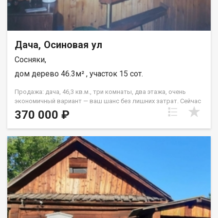
Дача, Осиновая ул
Сосняки,
дом дерево 46.3м² , участок 15 сот.
Продажа: дача, 46,3 кв.м., три комнаты, два этажа, очень
экономичный вариант — ваш шанс без лишних затрат. Сейчас
здесь стандартный ремонт, который можно легко дополнить
370 000 ₽
под свой вкус или сразу въезжать и пользоваться. Это не
просто дом, а готовое пространство для жизни и отдыха, где
каждый квадратный метр продуман до мелочей. Идеальная
база для тех, кто ценит практичность и свой уголок за
городом. Дом станет отличным вариантом для молодых
людей, которые хотят сбежать от шумных соседей и
городской суеты, не переплачивая за гигантские метры.
Двухэтажная планировка дает ощущение простора и четкое
зонирование: первый этаж для гостей и кухни, второй — для
уютной спальни. Вам не придется вкладывать миллионы в
ремонт — всё уже готово к вашим экспериментам или просто