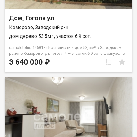
Дом, Гоголя ул
Кемерово, Заводский р-н
дом дерево 53.5м² , участок 6.9 сот.
samoletplus-1258175 Бревенчатый дом 53,5 м² в Заводском
районе Кемерово, ул. Гоголя 4 — участок 6,9 соток, санузел в
доме, пластиковые окна. Рассмотрим обмен на 2-комнатную
3 640 000 ₽
квартиру. Дом из лиственницы, отопление печное с
возможностью получения льготы на уголь. Душевая кабина с
водонагревателем, замена проводки, счётчики воды,
надёжная входная дверь, отдельное место для хранения
вещей. Тихое место — нет шума от дороги, хорошие соседи.
Рядом остановки трамвая и автобуса, продуктовые
магазины, аптека — всё необходимое в шаговой доступности.
Один взрослый собственник, без долгов и обременений.
Наличные, ипотека, материнский капитал, сертификаты. АН
«Самолёт Плюс» на рынке недвижимости Кемерово с 2010
года. Полное сопровождение сделкиГарантия юридической
чистоты сделки Звоните с 9:00 до 21:00 — ответим на
вопросы и организуем просмотр! Иккерт Владимир