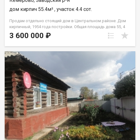
Кемерово, Заводский р-н
дом кирпич 55.4м² , участок 4.4 сот.
Продам отдельно стоящий дом в Центральном районе. Дом
кирпичный, 1954 года постройки. Общая площадь дома 55, 4
кв.м.. В доме 3 комнаты + кухня + прихожая + кладовая +
3 600 000 ₽
веранда. Окна деревянные, пол деревянный. Отопление
печное-водяное. Туалет на улице. Земельный участок (404
кв.м.) в собственности, межевание есть. На участке есть баня,
кирпичный гараж, навес для второго транспорта, хоз блок, 2
погреба. Участок ровный, ухоженный, с посадками плодовых
деревьев. Чистая продажа по 1 ДКП. 2 взрослых
собственника.. Без долгов и обременений.