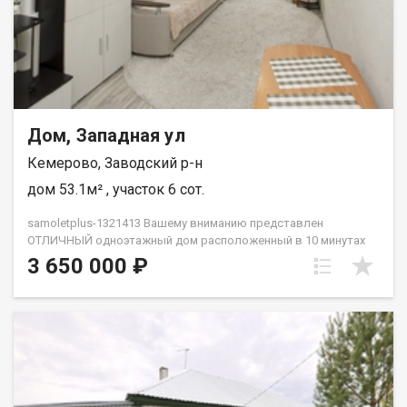
Дом, Западная ул
Кемерово, Заводский р-н
дом 53.1м² , участок 6 сот.
samoletplus-1321413 Вашему вниманию представлен
ОТЛИЧНЫЙ одноэтажный дом расположенный в 10 минутах
от центра города! Обременений нет; материнский капитал не
3 650 000 ₽
использовался, перепланировок нет, по одному договору
(сможете сделать налоговый вычет). О доме: Одноэтажный
общей площадью 53,1 кв. м. Дом на одного хозяина, соседей
нет.Отопление: печноe / элeктричecкое.Водоснабжение:
централизованное, есть бойлер.Канализация:
сeптик.Остается: кухонный гарнитур, кухонная печь с
вытяжкой, диван, кресло, кровать двухспальная, стенка
горка, зеркало и шкаф, компьютерный стол.Документы