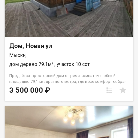
Превосходный клиентский сервис Звоните с 9:00 до 21:00 -
ответим на вопросы и организуем просмотр! Киселева
Маргарита
Дом, Новая ул
Мыски,
дом дерево 79.1м² , участок 10 сот.
Продаётся просторный дом с тремя комнатами, общей
площадью 79,1 квадратного метра, где весь комфорт собран
на первом этаже без лишних лестниц. Это идеальное решение
3 500 000 ₽
для тех, кто ценит удобство и безопасность, особенно для
семей с маленькими детьми и пожилых родителей. Объект
расположен в районе с развитой социальной
инфраструктурой, где всё необходимое находится в шаговой
доступности, что существенно экономит ваше время и силы.
Это жильё создано для тех, кто хочет забыть о шумных
соседях за стеной и получить собственный участок с
выходом на улицу. Здесь вы сможете обустроить небольшую