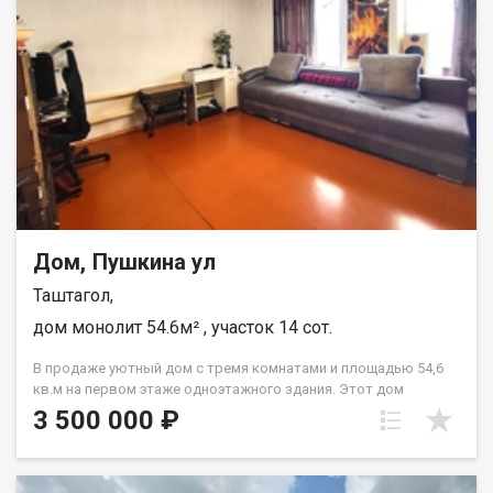
зону отдыха или установить мангал, а для автомобиля
предусмотрен просторный гараж, так же имеется жаркая
банька и летняя кухня. Дополнительным преимуществом
станет близость остановки общественного транспорта,
откуда до центра города ходят автобусы № 7 и № 12. Таким
образом, вы приобретаете готовое, уютное и безопасное
пространство для жизни, где каждый квадратный метр
продуман для максимального комфорта. Звоните-
записывайтесь на просмотр! Назовите при звонке данный
номер объявления - 542238 Номер объекта: 542238. Ольга
Дом, Пушкина ул
Таштагол,
дом монолит 54.6м² , участок 14 сот.
В продаже уютный дом с тремя комнатами и площадью 54,6
кв.м на первом этаже одноэтажного здания. Этот дом
идеально подойдет тем, кто ценит комфорт и удобство в
3 500 000 ₽
жилье. Сейчас в доме выполнен стандартный косметический
ремонт, так что вам не придется беспокоиться о
дополнительных затратах на обновление интерьера. В доме