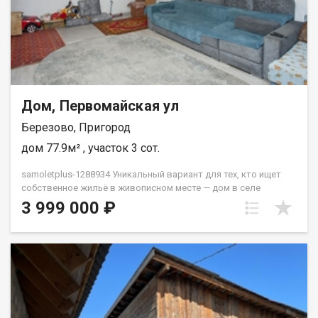
Дом, Первомайская ул
Березово, Пригород
дом 77.9м² , участок 3 сот.
samoletplus-1288934 Уникальный вариант для тех, кто ищет
собственное жильё в живописном месте — дом в селе
Берёзово Кемеровского муниципального округа. О доме:—
3 999 000 ₽
Площадь без пристроек (веранда, котельная) — 77,9 м.кв.—
Полностью заменена электропроводка на медную,
установлен новый счётчик.— Сделан пол, во всех комнатах
натяжные потолки.— На кухне установлен бойлер.— Новым
собственникам останется лишь поклеить обои.— Отопление
частично заменено, есть возможность подключения газа.—
Дом утеплён и обшит сайдингом, подключён к центральным
коммуникациям: водоснабжение, газ, канализация,