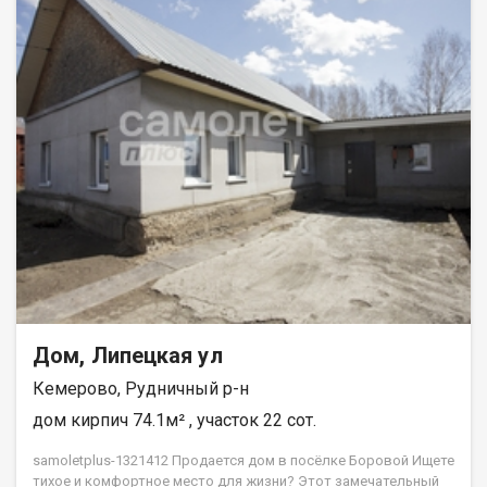
Дом, Липецкая ул
Кемерово, Рудничный р-н
дом кирпич 74.1м² , участок 22 сот.
samoletplus-1321412 Продается дом в посёлке Боровой Ищете
тихое и комфортное место для жизни? Этот замечательный