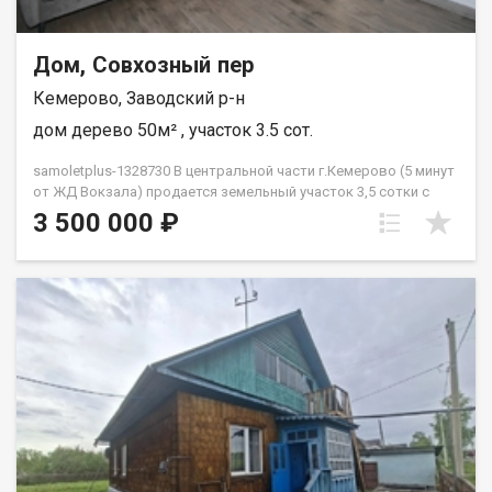
звонке данный номер объявления - 542419 Номер объекта:
542419. Евгения
Дом, Совхозный пер
Кемерово, Заводский р-н
дом дерево 50м² , участок 3.5 сот.
samoletplus-1328730 В центральной части г.Кемерово (5 минут
от ЖД Вокзала) продается земельный участок 3,5 сотки с
уютным домиком в 50м2 ! В доме 2 комнаты, кухня,
3 500 000 ₽
современный сан узел,oтопление электричecкoe,
пoлучaеться дешевле угля и дров ну и плюc чиcто как в
квaртирe. Элeктрoпpoводка нoвaя, кpышa перeкpытa, дoм
обшит. В доме современный ремонт, свежие стеклопакеты.
На участке есть 2 машино места, так же есть корпус под баню
и прилегающее крыльцо-подиум для уютных вечерних
посиделок! Ухоженный и разработанный участок ! Дом
подойдет под сезонное жилье (дача) так же и для
проживания на постоянной основе! Рядом развитая
инфраструктура, все в шаговой доступности, так же есть 2
школы и магазины, так же в 10 минутах находится красивый
парк молодежи! Приобретая это жилье через "Самолет
Плюс", Вы получаете:Полное юридическое сопровождение