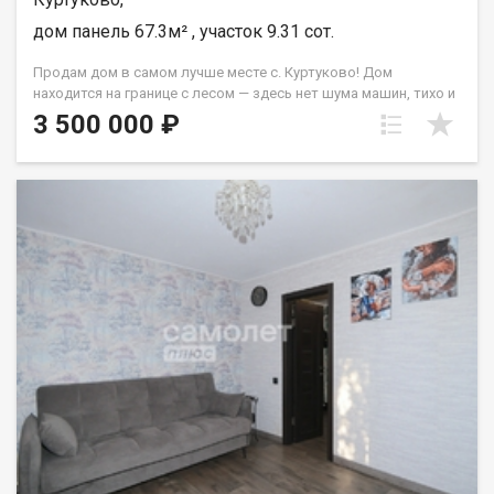
дом панель 67.3м² , участок 9.31 сот.
Продам дом в самом лучше месте с. Куртуково! Дом
находится на границе с лесом — здесь нет шума машин, тихо и
спокойно. В пяти минутах ходьбы школа. До самого дома
3 500 000 ₽
ведёт асфальтированная дорога. Также рядом есть магазины,
Администрация села, детская площадка. В доме три
изолированные комнаты, раздельный санузел (ванна),
круглогодичная вода в бойлере (80 литров). Стоит
твёрдотопливный котел, в доме очень тепло! Во всем доме
натяжные потолки (кроме одной спальни). Мебель остается
приятным бонусом для новых хозяев. Во дворе есть баня
(требует ремонта), дровник, углярка и гараж. На территории
две теплицы из сотового поликарбоната, посажены вишня,
смородина, малина. Все соседи — доброжелательные и
спокойные. ​​​​​​​До города можно добраться за 30 минут,
регулярно ходят автобусы. Подходит для покупки с помощью
маткапитала и ипотеки! Это идеальное предложение для тех,
кто ценит комфорт, удобство и качество. Реальному
покупателю обоснованный торг. Не упустите возможность
приобрести этот прекрасный дом для вашей семьи. Звоните
нам прямо сейчас и уточняйте все детали сделки. Мы
поможем вам сделать правильный выбор! Назовите при