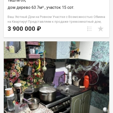
Таштагол,
дом дерево 63.7м² , участок 15 сот.
Ваш Уютный Дом на Ровном Участке с Возможностью Обмена
на Квартиру! Представляем к продаже трехкомнатный дом,
расположенный на ровном, ухоженном участке, идеально
3 900 000 ₽
подходящий для комфортной жизни и ведущий к воплощению
вашей мечты о собственном уголке. Этот объект –
идеальный вариант для тех, кто ищет спокойствие и уют
частного дома без лишних хлопот, а также рассматривает
выгодный обмен на квартиру! Общая площадь дома: 63,7 кв.м.
Особенности вашего будущего дома: • Продуманная
планировка: Три светлые и просторные комнаты позволят с
комфортом разместиться семье, создав отдельные зоны для
отдыха и совместного времяпровождения. • Тепло и
экономично: Отопление в доме – надежное паровое печное,
обеспечивающее уют и тепло в любую погоду, при этом
позволяя регулировать расходы. • На двух хозяев: Дом имеет
независимые входы и свой отдельный участок, что
обеспечивает полную приватность. Вы получаете все
преимущества собственного дома с дружелюбными и
спокойными соседями. • Ровный участок: Земля на участке
абсолютно ровная, что идеально подходит для ведения
огорода, обустройства красивого сада, детской площадки