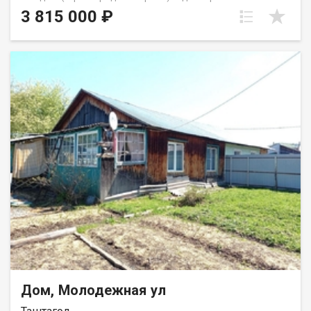
2015Площадь дома: 84,8 кв.м.Комнаты: 2Санузел:
3 815 000 ₽
совмещённыйКотельная: естьОтопление: печноеФундамент:
бетонные блоки Коммуникации: Водоснабжение: скважина;
Канализация: септик; Электричество: заведено. Всё работает,
дом пригоден для круглогодичного проживания. Участок
Площадь: 4,1 соткиНа участке есть небольшой огород, баня и
уборная Участок находится между ФПК и Южным районом:До
ФПК — 5–10 минут на машинеДо Южного района — 5–10 минут
на машинеТранспортная развязка — отличнаяВ шаговой
доступности: школа, детский сад 1 собственник Вся сумма в
договоре Чистая сделка, готовы к показуТОРГ УМЕСТЕН
Приобретая недвижимость через Федеральное Агентство
Недвижимости "Самолёт Плюс", Вы получаете: юридическое
сопровождение; помощь в оформлении ипотеки на выгодных
условиях; помощь в оформлении документов; Качественный
клиентский сервис. Рады будем ответить на все ваши
вопросы с 9:00 до 21:00​. Гарантия юридической чистоты
сделки от компании, которая работает на рынке
недвижимости в городе Кемерово с 2010 года! Шерина
Наталья
Дом, Молодежная ул