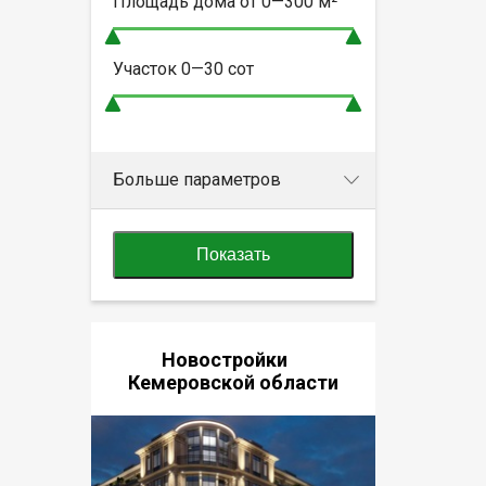
Площадь дома от
0—300
м²
Участок
0—30
сот
Больше параметров
Показать
Новостройки
Кемеровской области