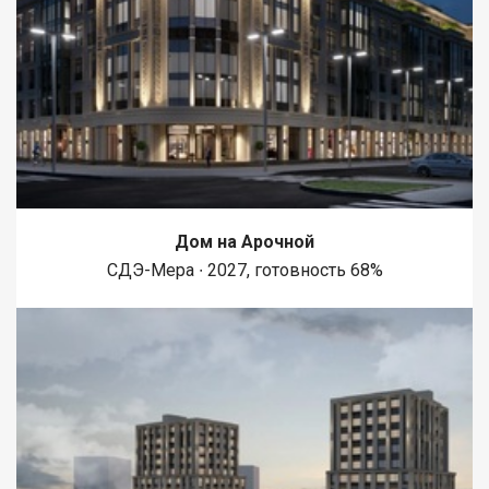
взрослым собственникам более 5 лет, квартира без
обременений и долгов ​​​​​​​Если вам нужна ипотека или
материнский капитал – это тоже не проблема. Мы поможем
вам с оформлением всех необходимых документов, чтобы
сделать процесс покупки максимально удобным для вас. ​​​​​​​ Не
упустите свой шанс стать счастливым обладателем уютной и
просторной квартиры! Назовите при звонке данный номер
объявления - 540817 Номер объекта: 540817. Елена
Дом на Арочной
СДЭ-Мера ∙ 2027, готовность 68%