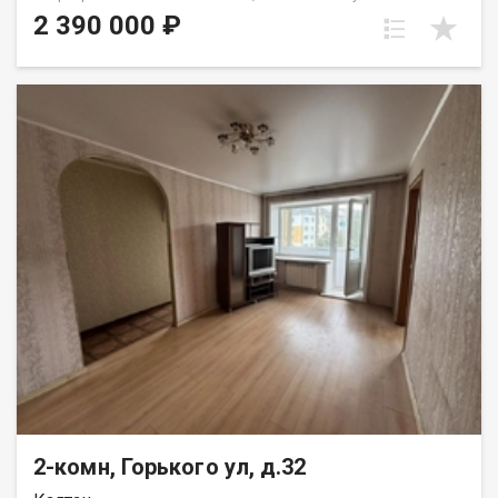
кв.м. Этот вариант является очень экономичным, так как
2 390 000 ₽
требует небольших вложений в ремонт. Квартира идеально
подойдет для семей с детьми, пожилых людей, рядом
располагаются детские сады, автобусная остановка. Также
неподалеку находится взрослая поликлиника и
супермаркеты. Этот вариант квартиры также является
отличным сочетанием цена-качество. Не упустите
возможность приобрести просторное жилье по доступной
цене в удобном районе! Звоните прямо сейчас, чтобы узнать
больше информации о данном объекте недвижимости и
организовать просмотр. Эта квартира точно заслуживает
вашего внимания! Назовите при звонке данный номер
объявления - 542075 Номер объекта: 542075. Людмила
2-комн, Горького ул, д.32