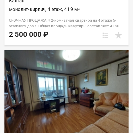
Калтан
монолит-кирпич, 4 этаж, 41.9 м²
СРОЧНАЯ ПРОДАЖА!!!! 2-комнатная квартира на 4 этаже 5-
этажного дома. Общая площадь квартиры составляет 41.90
кв.м., кухня 6 кв.м. Сейчас в квартире сделан стандартный
2 500 000 ₽
ремонт: Окна ПВХ Балкон застеклен Натяжные потолки
Центральный Район, в котором находится квартира, очень
удобен: рядом есть детские сады, новая школа, больница,
детская поликлиника, Сбербанк в этом же доме, а также
несколько супермаркетов. Разумный торг!!! Эта квартира
идеально подходит для тех, кто ценит комфорт и уют, а также
экономичные варианты. Не упустите свой шанс приобрести
идеальное жилье для вашей семьи! Звоните прямо сейчас и
узнайте больше о этом предложении! Объект в задатке/броне
Назовите при звонке данный номер объявления - 541744
Номер объекта: 541744. Елена