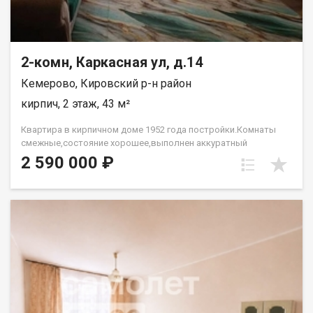
2-комн, Каркасная ул, д.14
Кемерово, Кировский р-н район
кирпич, 2 этаж, 43 м²
Квартира в кирпичном доме 1952 года постройки.Комнаты
смежные,состояние хорошее,выполнен аккуратный
ремонт,установлены стеклопакеты, натяжные
2 590 000 ₽
потолки,линолеум,обои. в с/у кафель. окна во двор.Рядом
школа,д/сад, все виды магазинов. Лена Васильева