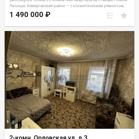
Латыши, Кемеровский район — с косметическим ремонтом,
заезжайте и живите. Звука поездов в квартире не слышно.
1 490 000 ₽
Просторные комнаты, удобная планировка, большая
кладовка — можно использовать как гардеробную.
Автобусное сообщение до посёлка Кедровка. Школьный
автобус доставляет детей до школы. Цена обсуждаема. АН
«Самолёт Плюс» на рынке недвижимости Кемерово с 2010
года.Полное сопровождение сделки.Гарантия юридической
чистоты сделки.Звоните с 9:00 до 21:00 — ответим на
вопросы и организуем просмотр! Еленец Юлия
2-комн, Орловская ул, д.3