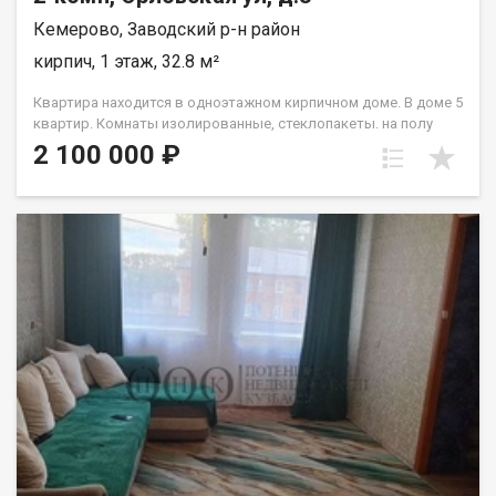
Кемерово, Заводский р-н район
кирпич, 1 этаж, 32.8 м²
Квартира находится в одноэтажном кирпичном доме. В доме 5
квартир. Комнаты изолированные, стеклопакеты. на полу
линолеум, с/у совмещенный, душевая кабина,
2 100 000 ₽
водонагреватель, водяное- печное отопление На участке есть
гараж,дровник. Стены квартиры со стороны улицы обшиты
сайдингом.