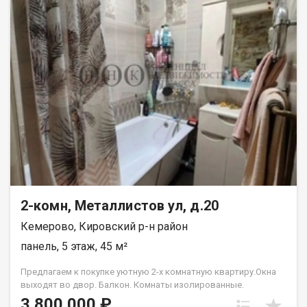
юридическое сопровождение; помощь в оформлении ипотеки
на выгодных условиях; помощь в оформлении документов;
Качественный клиентский сервис. Рады будем ответить на
все ваши вопросы с 9:00 до 21:00​. Гарантия юридической
чистоты сделки от компании, которая работает на рынке
недвижимости в городе Кемерово с 2010 года! Голованева
Лариса
2-комн, Металлистов ул, д.20
Кемерово, Кировский р-н район
панель, 5 этаж, 45 м²
Предлагаем к покупке уютную 2-х комнатную квартиру.Окна
выходят во двор. Балкон. Комнаты изолированные.
Просторная гостинная,уютная спальня. Парковка наземная-
3 800 000 ₽