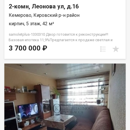
2-комн, Леонова ул, д.16
Кемерово, Кировский р-н район
кирпич, 5 этаж, 42 м²
samoletplus-1330310 Двор готовится к реконструкции!!!
Базовая ипотека 11,9%Предлагается к продаже светлая и
уютная двухкомнатная квартира общей площадью 42 кв.м О
3 700 000 ₽
квартире: Состояние: Квартира полностью готова к
проживанию или быстрой сдаче в аренду — заезжай и живи!
Ремонт: В санузле выполнен капитальный ремонт с полной
укладкой кафеля. По всей площади квартиры установлены
натяжные потолки со встроенными точечными
светильниками. На полу постелен новый линолеум, поклеены
свежие обои. Окна и двери: Установлены новые пластиковые
окна и застекленный балкон (новый пластик). Межкомнатные
и входная двери также абсолютно новые. Техническое
состояние дома: Важное преимущество последнего этажа —
полная замена кровли была произведена в 2023 году, что
гарантирует отсутствие протечек и лишних хлопот для
жильцов.Инфраструктура и локация:Дом расположен в
районе с отличной транспортной доступностью. В шаговой
доступности находятся остановки общественного