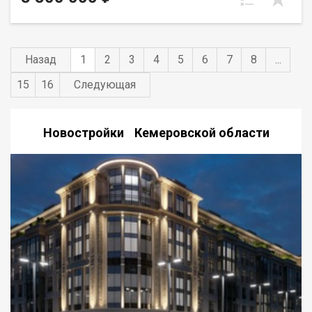
всегда есть место для вашего автомобиля.
Назад
1
2
3
4
5
6
7
8
...
15
16
Следующая
Новостройки Кемеровской области