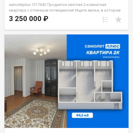
samoletplus-1317642 Продается светлая 2-комнатная
квартира с отличным потенциалом! Ищете жилье, в котором
можно сразу воплотить свои дизайнерские идеи? Это
3 250 000 ₽
отличный вариант. Квартира требует косметического
ремонта, что позволит вам не переплачивать за чужой вкус, а
сделать всё «под себя». О планировке: Две просторные
комнаты (17,1 и 17,2 кв.м). В одной из них стоит легкая
перегородка из ДВП — её можно быстро убрать, объединив
пространство, или же грамотно зонировать. Удобная
особенность: комнаты можно сделать полностью
изолированными, а в пространстве между ними обустроить
вместительную гардеробную или кладовую. Кухня 6 кв.м,
раздельный санузел и уютный балкон. Бонус: установлены
качественные чугунные радиаторы — в квартире всегда будет
тепло. Расположение:Дом находится в районе с развитой
инфраструктурой. Всё необходимое — буквально под рукой:
школа, детские сады (в том числе с бассейном), магазины,
поликлиника, стоматология и почта. Остановка транспорта в
паре минут ходьбы. Подъезд чистый и ухоженный, соседи
спокойные. Юридическая чистота:Один взрослый
собственник, никаких обременений. Материнский капитал не
использовался, документы полностью готовы к сделке.
Готовы показать квартиру в любое удобное для вас время.