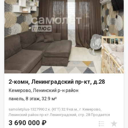
прогулок, остановка транспорта, магазины и многое другое.
Звоните, договоримся о просмотре квартиры
2-комн, Ленинградский пр-кт, д.28
Кемерово, Ленинский р-н район
панель, 8 этаж, 32.9 м²
samoletplus-1327990 2 к. (КГТ) 32.9 кв.м., г. Кемерово,
Ленинский район пр-кт Ленинградский, стр. 28 Продается
квартира без дополнительных вложений! Описание: Квартира
3 690 000 ₽
с качественным евро ремонтом. Остается вся встроенная