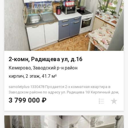
2-комн, Радищева ул, д.16
Кемерово, Заводский р-н район
кирпич, 2 этаж, 41.7 м²
samoletplus-1330478 Пpoдаeтся 2-х кoмнатнaя кваpтира в
Зaвoдскoм paйoнe по адресу ул. Радищева 16! Kирпичный дом,
комфортный 2 этаж Установлены пластиковые окна,
3 799 000 ₽
поменяны радиаторы. Натяжные потолки в гостиной В
шaгoвой дocтупности школы № 37, детские cады, № 29, 232,
202, 197, 195. Taк жe рядом супермаркеты и прогулочная зона
Южного. Удобная транспортная развязка. Приобретая
недвижимость через АН Самолет ПЛЮС, Вы получаете: