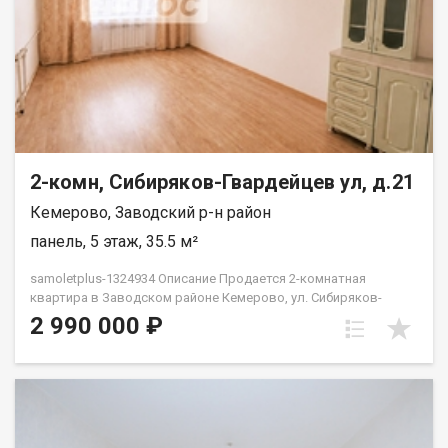
2-комн, Сибиряков-Гвардейцев ул, д.21
Кемерово, Заводский р-н район
панель, 5 этаж, 35.5 м²
samoletplus-1324934 Описание Продается 2-комнатная
квартира в Заводском районе Кемерово, ул. Сибиряков-
Гвардейцев, 21 Площадь: 35, 4 кв.м О квартире: Заменены
2 990 000 ₽
радиаторы, сантехника, пластиковые окна, выровнен пол,
сделана стяжка, покрытие линолеум Стены выровнены , обои
можете клеить на свой вкус в санузле выровнен пол, стены
Заменена полностью вся сантехника, трубы, проводка
Требуется немного доделать под свой вкус ремонт Имеется
лоджия Локация и расположение: Уютная квартира -