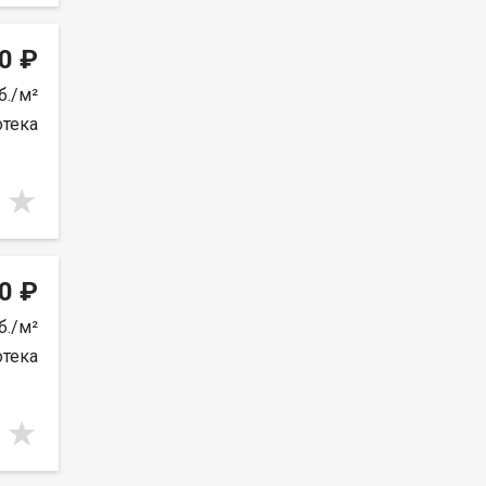
0 ₽
б./м²
отека
0 ₽
б./м²
отека