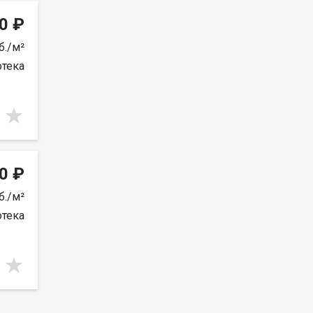
0 ₽
б./м²
отека
0 ₽
б./м²
отека