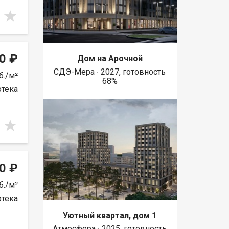
0 ₽
Дом на Арочной
СДЭ-Мера ∙ 2027, готовность
б./м²
68%
отека
0 ₽
б./м²
отека
Уютный квартал, дом 1
Атмосфера ∙ 2025, готовность