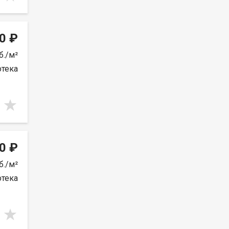
0 ₽
б./м²
отека
0 ₽
б./м²
отека