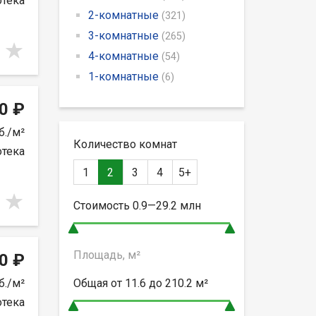
отека
2-комнатные
(321)
3-комнатные
(265)
4-комнатные
(54)
1-комнатные
(6)
0 ₽
б./м²
Количество комнат
отека
1
2
3
4
5+
Стоимость
0.9—29.2
млн
Площадь, м²
0 ₽
б./м²
Общая от
11.6 до 210.2
м²
отека