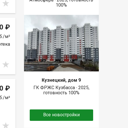
100%
0 ₽
б./м²
отека
Кузнецкий, дом 9
0 ₽
ГК ФРЖС Кузбасса ∙ 2025,
готовность 100%
б./м²
Все новостройки