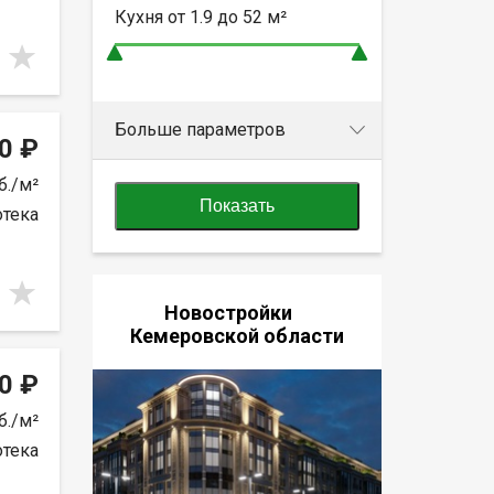
Кухня от
1.9 до 52
м²
Больше параметров
0 ₽
б./м²
Показать
отека
Новостройки
Кемеровской области
0 ₽
б./м²
отека