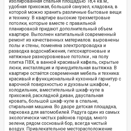
изолированная спальня площадью 18,4 кв.м.,
удобная прихожая, большой санузел, кладовка, в
которой можно хранить различные бытовые вещи
и технику. В квартире высокие трехметровые
потолки, которые вместе с правильной
планировкой придают дополнительный объем
квартире. Выполнен капитальный современный
ремонт из качественных материалов: выровнены
полы и стены, поменяна электропроводка и
разводка водоснабжения, гипсокартоновые и
натяжные разноуровневые потолки , на полу
плитка ПВХ, в ванной красивый кафель, скрытые
люки, инсталляция и принудительная вытяжка. В
квартире остаётся современная мебель и техника:
красивый и функциональный кухонный гарнитур с
варочной поверхностью и духовым шкафом ,
холодильник, вместительный шкаф-купе в
прихожей, раскладной диван, двуспальная
кровать, большой шкаф-купе в спальне,
стиральная машина. Во дворе детская площадка,
парковка для автомобилей. Радуга один из самых
экологически чистых районов города, много
зелени, рядом сосновый бор, всегда чистый
воздух. Привлекательное месторасположение