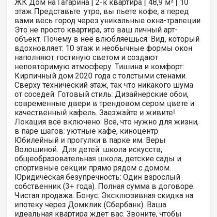
ЖК Дом на Гагарина | 2-к квартира | 48,9 м² | 10
этаж Представьте: утро, вы пьете кофе, а перед
вами весь город через уникальные окна-трапеции.
Это не просто квартира, это ваш личный арт-
объект. Почему в неё влюбляешься: Вид, который
вдохновляет: 10 этаж и необычные формы окон
наполняют гостиную светом и создают
неповторимую атмосферу. Тишина и комфорт:
Кирпичный дом 2020 года с толстыми стенами.
Сверху технический этаж, так что никакого шума
от соседей. Готовый стиль: Дизайнерские обои,
современные двери в трендовом сером цвете и
качественный кафель. Заезжайте и живите!
Локация всё включено: Всё, что нужно для жизни,
в паре шагов: уютные кафе, киноцентр
Юбилейный и прогулки в парке им. Веры
Волошиной. ‍‍‍ Для детей: школа искусств,
общеобразовательная школа, детские сады и
спортивные секции прямо рядом с домом.
Юридическая безупречность: Один взрослый
собственник (3+ года). Полная сумма в договоре.
Чистая продажа. Бонус: Эксклюзивная скидка на
ипотеку через Домклик (Сбербанк). Ваша
идеальная квартира ждет вас. Звоните, чтобы