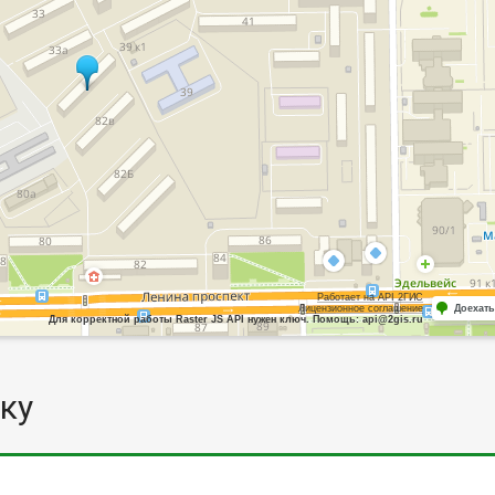
Работает на API 2ГИС
Лицензионное соглашение
Доехать
Для корректной работы Raster JS API нужен ключ. Помощь: api@2gis.ru
ку