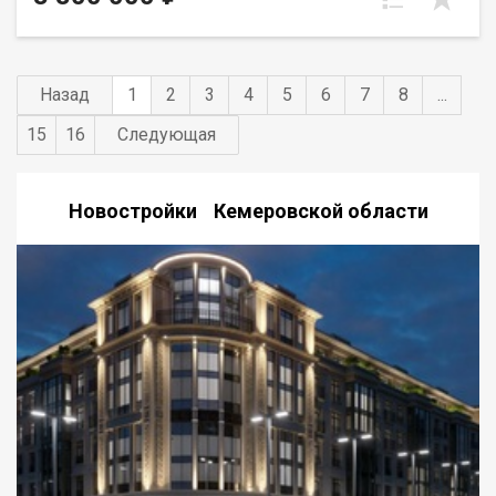
всегда есть место для вашего автомобиля.
Назад
1
2
3
4
5
6
7
8
...
15
16
Следующая
Новостройки Кемеровской области