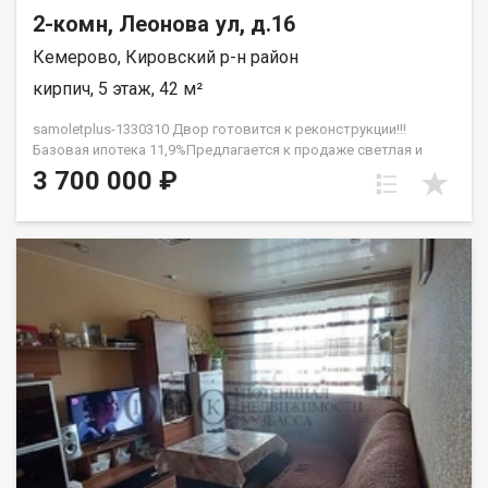
2-комн, Леонова ул, д.16
Кемерово, Кировский р-н район
кирпич, 5 этаж, 42 м²
samoletplus-1330310 Двор готовится к реконструкции!!!
Базовая ипотека 11,9%Предлагается к продаже светлая и
уютная двухкомнатная квартира общей площадью 42 кв.м О
3 700 000 ₽
квартире: Состояние: Квартира полностью готова к
проживанию или быстрой сдаче в аренду — заезжай и живи!
Ремонт: В санузле выполнен капитальный ремонт с полной
укладкой кафеля. По всей площади квартиры установлены
натяжные потолки со встроенными точечными
светильниками. На полу постелен новый линолеум, поклеены
свежие обои. Окна и двери: Установлены новые пластиковые
окна и застекленный балкон (новый пластик). Межкомнатные
и входная двери также абсолютно новые. Техническое
состояние дома: Важное преимущество последнего этажа —
полная замена кровли была произведена в 2023 году, что
гарантирует отсутствие протечек и лишних хлопот для
жильцов.Инфраструктура и локация:Дом расположен в
районе с отличной транспортной доступностью. В шаговой
доступности находятся остановки общественного