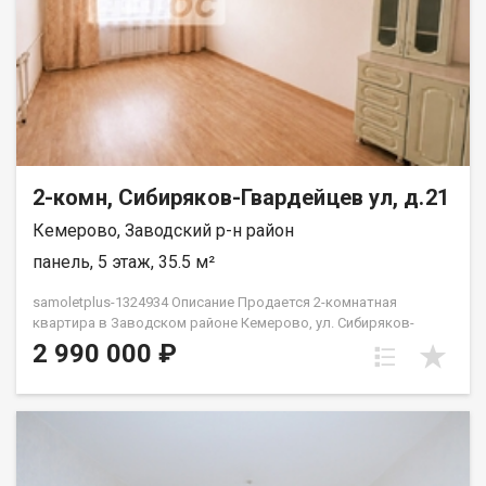
2-комн, Сибиряков-Гвардейцев ул, д.21
Кемерово, Заводский р-н район
панель, 5 этаж, 35.5 м²
samoletplus-1324934 Описание Продается 2-комнатная
квартира в Заводском районе Кемерово, ул. Сибиряков-
Гвардейцев, 21 Площадь: 35, 4 кв.м О квартире: Заменены
2 990 000 ₽
радиаторы, сантехника, пластиковые окна, выровнен пол,
сделана стяжка, покрытие линолеум Стены выровнены , обои
можете клеить на свой вкус в санузле выровнен пол, стены
Заменена полностью вся сантехника, трубы, проводка
Требуется немного доделать под свой вкус ремонт Имеется
лоджия Локация и расположение: Уютная квартира -