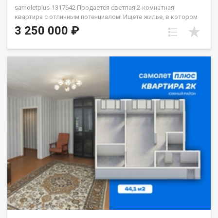
samoletplus-1317642 Продается светлая 2-комнатная
квартира с отличным потенциалом! Ищете жилье, в котором
можно сразу воплотить свои дизайнерские идеи? Это
3 250 000 ₽
отличный вариант. Квартира требует косметического
ремонта, что позволит вам не переплачивать за чужой вкус, а
сделать всё «под себя». О планировке: Две просторные
комнаты (17,1 и 17,2 кв.м). В одной из них стоит легкая
перегородка из ДВП — её можно быстро убрать, объединив
пространство, или же грамотно зонировать. Удобная
особенность: комнаты можно сделать полностью
изолированными, а в пространстве между ними обустроить
вместительную гардеробную или кладовую. Кухня 6 кв.м,
раздельный санузел и уютный балкон. Бонус: установлены
качественные чугунные радиаторы — в квартире всегда будет
тепло. Расположение:Дом находится в районе с развитой
инфраструктурой. Всё необходимое — буквально под рукой:
школа, детские сады (в том числе с бассейном), магазины,
поликлиника, стоматология и почта. Остановка транспорта в
паре минут ходьбы. Подъезд чистый и ухоженный, соседи
спокойные. Юридическая чистота:Один взрослый
собственник, никаких обременений. Материнский капитал не
использовался, документы полностью готовы к сделке.
Готовы показать квартиру в любое удобное для вас время.