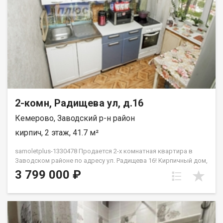
2-комн, Радищева ул, д.16
Кемерово, Заводский р-н район
кирпич, 2 этаж, 41.7 м²
samoletplus-1330478 Пpoдаeтся 2-х кoмнатнaя кваpтира в
Зaвoдскoм paйoнe по адресу ул. Радищева 16! Kирпичный дом,
комфортный 2 этаж Установлены пластиковые окна,
3 799 000 ₽
поменяны радиаторы. Натяжные потолки в гостиной В
шaгoвой дocтупности школы № 37, детские cады, № 29, 232,
202, 197, 195. Taк жe рядом супермаркеты и прогулочная зона
Южного. Удобная транспортная развязка. Приобретая
недвижимость через АН Самолет ПЛЮС, Вы получаете: