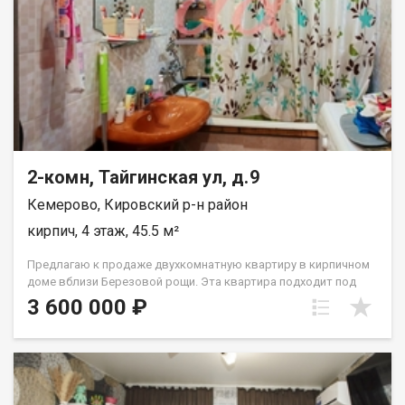
2-комн, Тайгинская ул, д.9
Кемерово, Кировский р-н район
кирпич, 4 этаж, 45.5 м²
Предлагаю к продаже двухкомнатную квартиру в кирпичном
доме вблизи Березовой рощи. Эта квартира подходит под
все виды сделок, любые сертификаты и ипотеку. Квартира
3 600 000 ₽
без долгов и обременений. Квартира в жилом состоянии.
Планировка подходит для проживания как одного человека
так и семьи с детьми, из этой планировки легко сделать 3
комнатную квартиру с двумя раздельными спальнями. Очень
удачное расположение дома: рядом есть детские, школа,
поликлиника обычная и детская, березовая роща для