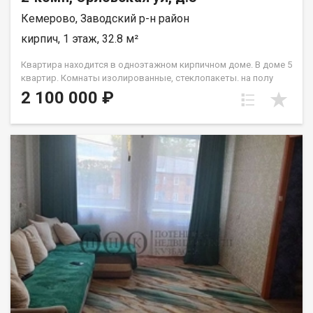
Кемерово, Заводский р-н район
кирпич, 1 этаж, 32.8 м²
Квартира находится в одноэтажном кирпичном доме. В доме 5
квартир. Комнаты изолированные, стеклопакеты. на полу
линолеум, с/у совмещенный, душевая кабина,
2 100 000 ₽
водонагреватель, водяное- печное отопление На участке есть
гараж,дровник. Стены квартиры со стороны улицы обшиты
сайдингом.