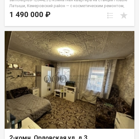
Латыши, Кемеровский район — с косметическим ремонтом,
заезжайте и живите. Звука поездов в квартире не слышно.
1 490 000 ₽
Просторные комнаты, удобная планировка, большая
кладовка — можно использовать как гардеробную.
Автобусное сообщение до посёлка Кедровка. Школьный
автобус доставляет детей до школы. Цена обсуждаема. АН
«Самолёт Плюс» на рынке недвижимости Кемерово с 2010
года.Полное сопровождение сделки.Гарантия юридической
чистоты сделки.Звоните с 9:00 до 21:00 — ответим на
вопросы и организуем просмотр! Еленец Юлия
2-комн, Орловская ул, д.3