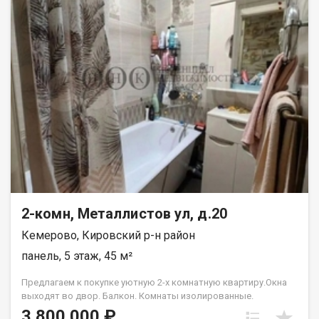
юридическое сопровождение; помощь в оформлении ипотеки
на выгодных условиях; помощь в оформлении документов;
Качественный клиентский сервис. Рады будем ответить на
все ваши вопросы с 9:00 до 21:00​. Гарантия юридической
чистоты сделки от компании, которая работает на рынке
недвижимости в городе Кемерово с 2010 года! Голованева
Лариса
2-комн, Металлистов ул, д.20
Кемерово, Кировский р-н район
панель, 5 этаж, 45 м²
Предлагаем к покупке уютную 2-х комнатную квартиру.Окна
выходят во двор. Балкон. Комнаты изолированные.
Просторная гостинная,уютная спальня. Парковка наземная-
3 800 000 ₽