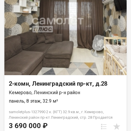
прогулок, остановка транспорта, магазины и многое другое.
Звоните, договоримся о просмотре квартиры
2-комн, Ленинградский пр-кт, д.28
Кемерово, Ленинский р-н район
панель, 8 этаж, 32.9 м²
samoletplus-1327990 2 к. (КГТ) 32.9 кв.м., г. Кемерово,
Ленинский район пр-кт Ленинградский, стр. 28 Продается
квартира без дополнительных вложений! Описание: Квартира
3 690 000 ₽
с качественным евро ремонтом. Остается вся встроенная