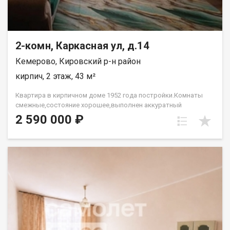
2-комн, Каркасная ул, д.14
Кемерово, Кировский р-н район
кирпич, 2 этаж, 43 м²
Квартира в кирпичном доме 1952 года постройки.Комнаты
смежные,состояние хорошее,выполнен аккуратный
ремонт,установлены стеклопакеты, натяжные
2 590 000 ₽
потолки,линолеум,обои. в с/у кафель. окна во двор.Рядом
школа,д/сад, все виды магазинов. Лена Васильева