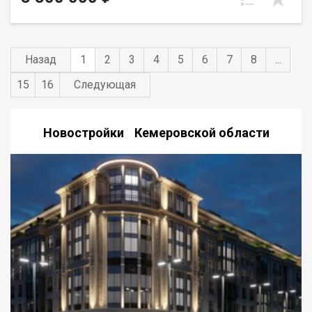
всегда есть место для вашего автомобиля.
Назад
1
2
3
4
5
6
7
8
...
15
16
Следующая
Новостройки Кемеровской области