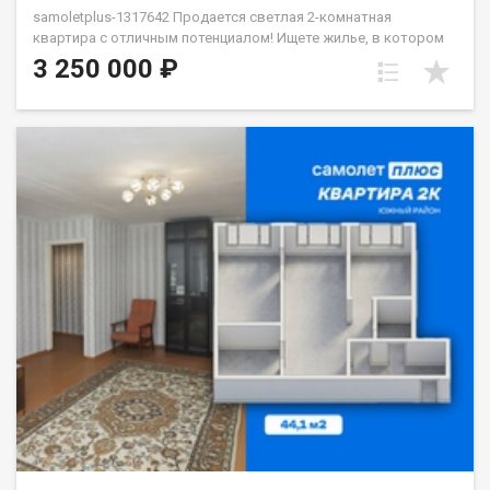
samoletplus-1317642 Продается светлая 2-комнатная
квартира с отличным потенциалом! Ищете жилье, в котором
можно сразу воплотить свои дизайнерские идеи? Это
3 250 000 ₽
отличный вариант. Квартира требует косметического
ремонта, что позволит вам не переплачивать за чужой вкус, а
сделать всё «под себя». О планировке: Две просторные
комнаты (17,1 и 17,2 кв.м). В одной из них стоит легкая
перегородка из ДВП — её можно быстро убрать, объединив
пространство, или же грамотно зонировать. Удобная
особенность: комнаты можно сделать полностью
изолированными, а в пространстве между ними обустроить
вместительную гардеробную или кладовую. Кухня 6 кв.м,
раздельный санузел и уютный балкон. Бонус: установлены
качественные чугунные радиаторы — в квартире всегда будет
тепло. Расположение:Дом находится в районе с развитой
инфраструктурой. Всё необходимое — буквально под рукой:
школа, детские сады (в том числе с бассейном), магазины,
поликлиника, стоматология и почта. Остановка транспорта в
паре минут ходьбы. Подъезд чистый и ухоженный, соседи
спокойные. Юридическая чистота:Один взрослый
собственник, никаких обременений. Материнский капитал не
использовался, документы полностью готовы к сделке.
Готовы показать квартиру в любое удобное для вас время.