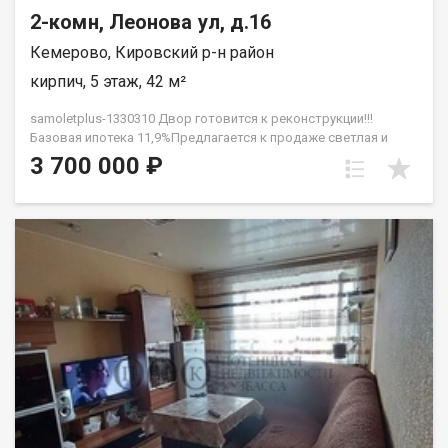
2-комн, Леонова ул, д.16
Кемерово, Кировский р-н район
кирпич, 5 этаж, 42 м²
samoletplus-1330310 Двор готовится к реконструкции!!!
Базовая ипотека 11,9%Предлагается к продаже светлая и
уютная двухкомнатная квартира общей площадью 42 кв.м О
3 700 000 ₽
квартире: Состояние: Квартира полностью готова к
проживанию или быстрой сдаче в аренду — заезжай и живи!
Ремонт: В санузле выполнен капитальный ремонт с полной
укладкой кафеля. По всей площади квартиры установлены
натяжные потолки со встроенными точечными
светильниками. На полу постелен новый линолеум, поклеены
свежие обои. Окна и двери: Установлены новые пластиковые
окна и застекленный балкон (новый пластик). Межкомнатные
и входная двери также абсолютно новые. Техническое
состояние дома: Важное преимущество последнего этажа —
полная замена кровли была произведена в 2023 году, что
гарантирует отсутствие протечек и лишних хлопот для
жильцов.Инфраструктура и локация:Дом расположен в
районе с отличной транспортной доступностью. В шаговой
доступности находятся остановки общественного