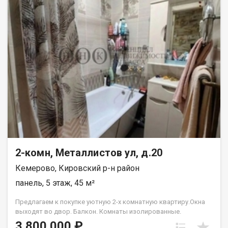
юридическое сопровождение; помощь в оформлении ипотеки
на выгодных условиях; помощь в оформлении документов;
Качественный клиентский сервис. Рады будем ответить на
все ваши вопросы с 9:00 до 21:00​. Гарантия юридической
чистоты сделки от компании, которая работает на рынке
недвижимости в городе Кемерово с 2010 года! Голованева
Лариса
2-комн, Металлистов ул, д.20
Кемерово, Кировский р-н район
панель, 5 этаж, 45 м²
Предлагаем к покупке уютную 2-х комнатную квартиру.Окна
выходят во двор. Балкон. Комнаты изолированные.
Просторная гостинная,уютная спальня. Парковка наземная-
3 800 000 ₽