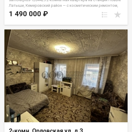
Латыши, Кемеровский район — с косметическим ремонтом,
заезжайте и живите. Звука поездов в квартире не слышно.
1 490 000 ₽
Просторные комнаты, удобная планировка, большая
кладовка — можно использовать как гардеробную.
Автобусное сообщение до посёлка Кедровка. Школьный
автобус доставляет детей до школы. Цена обсуждаема. АН
«Самолёт Плюс» на рынке недвижимости Кемерово с 2010
года.Полное сопровождение сделки.Гарантия юридической
чистоты сделки.Звоните с 9:00 до 21:00 — ответим на
вопросы и организуем просмотр! Еленец Юлия
2-комн, Орловская ул, д.3