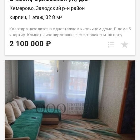
Кемерово, Заводский р-н район
кирпич, 1 этаж, 32.8 м²
Квартира находится в одноэтажном кирпичном доме. В доме 5
квартир. Комнаты изолированные, стеклопакеты. на полу
линолеум, с/у совмещенный, душевая кабина,
2 100 000 ₽
водонагреватель, водяное- печное отопление На участке есть
гараж,дровник. Стены квартиры со стороны улицы обшиты
сайдингом.