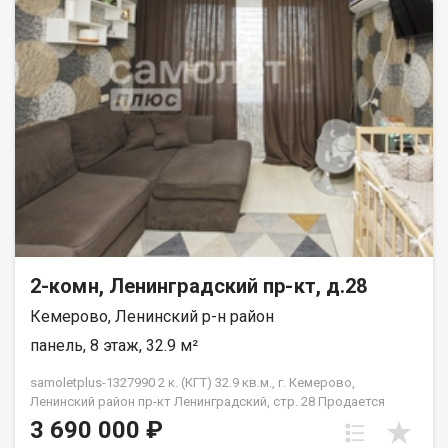
прогулок, остановка транспорта, магазины и многое другое.
Звоните, договоримся о просмотре квартиры
2-комн, Ленинградский пр-кт, д.28
Кемерово, Ленинский р-н район
панель, 8 этаж, 32.9 м²
samoletplus-1327990 2 к. (КГТ) 32.9 кв.м., г. Кемерово,
Ленинский район пр-кт Ленинградский, стр. 28 Продается
квартира без дополнительных вложений! Описание: Квартира
3 690 000 ₽
с качественным евро ремонтом. Остается вся встроенная