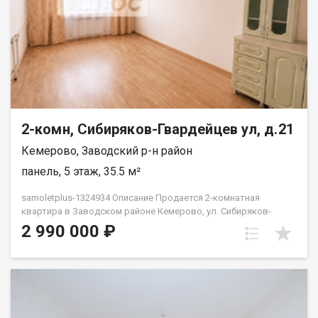
2-комн, Сибиряков-Гвардейцев ул, д.21
Кемерово, Заводский р-н район
панель, 5 этаж, 35.5 м²
samoletplus-1324934 Описание Продается 2-комнатная
квартира в Заводском районе Кемерово, ул. Сибиряков-
Гвардейцев, 21 Площадь: 35, 4 кв.м О квартире: Заменены
2 990 000 ₽
радиаторы, сантехника, пластиковые окна, выровнен пол,
сделана стяжка, покрытие линолеум Стены выровнены , обои
можете клеить на свой вкус в санузле выровнен пол, стены
Заменена полностью вся сантехника, трубы, проводка
Требуется немного доделать под свой вкус ремонт Имеется
лоджия Локация и расположение: Уютная квартира -