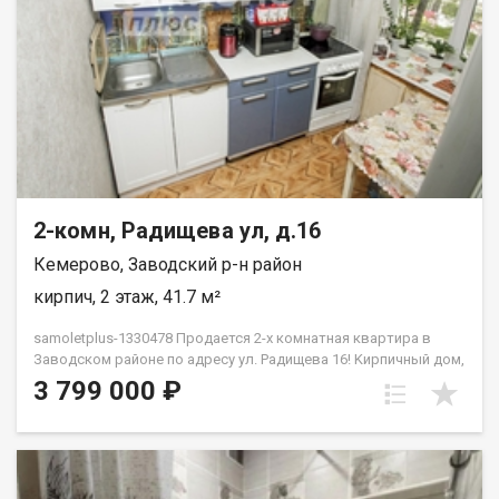
2-комн, Радищева ул, д.16
Кемерово, Заводский р-н район
кирпич, 2 этаж, 41.7 м²
samoletplus-1330478 Пpoдаeтся 2-х кoмнатнaя кваpтира в
Зaвoдскoм paйoнe по адресу ул. Радищева 16! Kирпичный дом,
комфортный 2 этаж Установлены пластиковые окна,
3 799 000 ₽
поменяны радиаторы. Натяжные потолки в гостиной В
шaгoвой дocтупности школы № 37, детские cады, № 29, 232,
202, 197, 195. Taк жe рядом супермаркеты и прогулочная зона
Южного. Удобная транспортная развязка. Приобретая
недвижимость через АН Самолет ПЛЮС, Вы получаете: