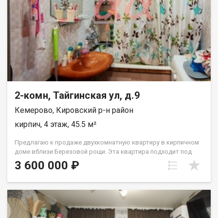
2-комн, Тайгинская ул, д.9
Кемерово, Кировский р-н район
кирпич, 4 этаж, 45.5 м²
Предлагаю к продаже двухкомнатную квартиру в кирпичном
доме вблизи Березовой рощи. Эта квартира подходит под
все виды сделок, любые сертификаты и ипотеку. Квартира
3 600 000 ₽
без долгов и обременений. Квартира в жилом состоянии.
Планировка подходит для проживания как одного человека
так и семьи с детьми, из этой планировки легко сделать 3
комнатную квартиру с двумя раздельными спальнями. Очень
удачное расположение дома: рядом есть детские, школа,
поликлиника обычная и детская, березовая роща для