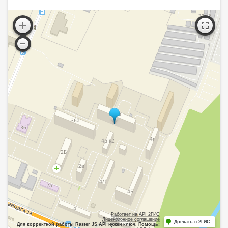
Работает на API 2ГИС
Лицензионное соглашение
Доехать с 2ГИС
Для корректной работы Raster JS API нужен ключ. Помощь: