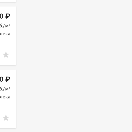
0 ₽
б./м²
отека
0 ₽
б./м²
отека