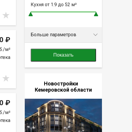
Кухня от
1.9 до 52
м²
Больше параметров
0 ₽
б./м²
Показать
отека
Новостройки
Кемеровской области
0 ₽
б./м²
отека