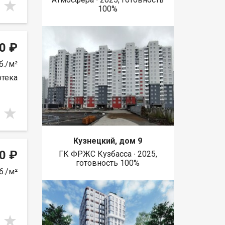
100%
0 ₽
б./м²
отека
Кузнецкий, дом 9
0 ₽
ГК ФРЖС Кузбасса ∙ 2025,
готовность 100%
б./м²