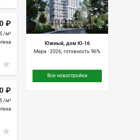
0 ₽
б./м²
отека
Южный, дом Ю-16
Мера ∙ 2026, готовность 96%
Все новостройки
0 ₽
б./м²
отека