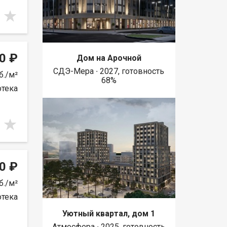
0 ₽
Дом на Арочной
СДЭ-Мера ∙ 2027, готовность
б./м²
68%
отека
0 ₽
б./м²
отека
Уютный квартал, дом 1
Атмосфера ∙ 2025, готовность