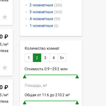
отека
2-комнатные
(325)
3-комнатные
(262)
4-комнатные
(55)
1-комнатные
(6)
0 ₽
б./м²
Количество комнат
отека
1
2
3
4
5+
Стоимость
0.9—29.2
млн
Площадь, м²
0 ₽
б./м²
Общая от
11.6 до 210.2
м²
отека