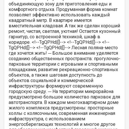
объединяющую зону для приготовления еды и
комфортного отдыха. Продуманная форма комнат
позволяет эффективно использовать каждый
квадратный метр. В квартире имеется
вместительная кладовая. А так же сделан хороший
ремонт, чистая, светлая, уютная! Остается кухонный
гарнитур, со встроенной техникой, шкаф в
коридоре. <!--TgQPHd|[]--> <!--TgQPHd|[]--> <!--
TgQPHd|[]--> <!--TgQPHd|[]--> Лесная поляна-место
где хочется жить! ─ Большое внимание уделяется
созданию общественных пространств: прогулочно-
парковые территории с игровыми и спортивными
площадками, развитие рекреационно-спортивных
объектов, а также шаговая доступность до
объектов социальной и коммерческой
инфраструктуры формируют современную
городскую среду. ─ На территории микрорайона
предусмотрено большое количество парковок для
автотранспорта. В каждом многоквартирном доме
жилого комплекса предусмотрены: просторные
холлы с колясочными, современная инженерная
инфраструктура, с использованием
энергосберегающих технологий и многое другое