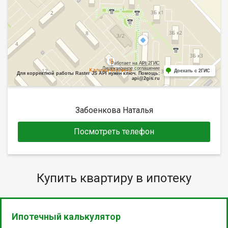
Работает на API 2ГИС
Лицензионное соглашение
Доехать с 2ГИС
Для корректной работы Raster JS API нужен ключ. Помощь:
api@2gis.ru
Забоенкова Наталья
Посмотреть телефон
Купить квартиру в ипотеку
Ипотечный калькулятор