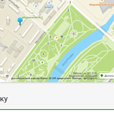
Работает на API 2ГИС
Лицензионное соглашение
Доехать
Для корректной работы Raster JS API нужен ключ. Помощь: api@2gis.ru
ку