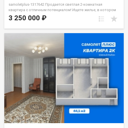
samoletplus-1317642 Продается светлая 2-комнатная
квартира с отличным потенциалом! Ищете жилье, в котором
можно сразу воплотить свои дизайнерские идеи? Это
3 250 000 ₽
отличный вариант. Квартира требует косметического
ремонта, что позволит вам не переплачивать за чужой вкус, а
сделать всё «под себя». О планировке: Две просторные
комнаты (17,1 и 17,2 кв.м). В одной из них стоит легкая
перегородка из ДВП — её можно быстро убрать, объединив
пространство, или же грамотно зонировать. Удобная
особенность: комнаты можно сделать полностью
изолированными, а в пространстве между ними обустроить
вместительную гардеробную или кладовую. Кухня 6 кв.м,
раздельный санузел и уютный балкон. Бонус: установлены
качественные чугунные радиаторы — в квартире всегда будет
тепло. Расположение:Дом находится в районе с развитой
инфраструктурой. Всё необходимое — буквально под рукой:
школа, детские сады (в том числе с бассейном), магазины,
поликлиника, стоматология и почта. Остановка транспорта в
паре минут ходьбы. Подъезд чистый и ухоженный, соседи
спокойные. Юридическая чистота:Один взрослый
собственник, никаких обременений. Материнский капитал не
использовался, документы полностью готовы к сделке.
Готовы показать квартиру в любое удобное для вас время.