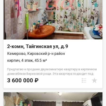
2-комн, Тайгинская ул, д.9
Кемерово, Кировский р-н район
кирпич, 4 этаж, 45.5 м²
Предлагаю к продаже двухкомнатную квартиру в кирпичном
доме вблизи Березовой рощи. Эта квартира подходит под
все виды сделок, любые сертификаты и ипотеку. Квартира
3 600 000 ₽
без долгов и обременений. Квартира в жилом состоянии.
Планировка подходит для проживания как одного человека
так и семьи с детьми, из этой планировки легко сделать 3
комнатную квартиру с двумя раздельными спальнями. Очень
удачное расположение дома: рядом есть детские, школа,
поликлиника обычная и детская, березовая роща для