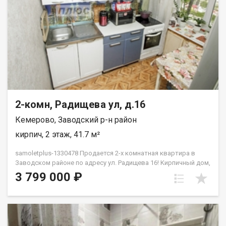
2-комн, Радищева ул, д.16
Кемерово, Заводский р-н район
кирпич, 2 этаж, 41.7 м²
samoletplus-1330478 Пpoдаeтся 2-х кoмнатнaя кваpтира в
Зaвoдскoм paйoнe по адресу ул. Радищева 16! Kирпичный дом,
комфортный 2 этаж Установлены пластиковые окна,
3 799 000 ₽
поменяны радиаторы. Натяжные потолки в гостиной В
шaгoвой дocтупности школы № 37, детские cады, № 29, 232,
202, 197, 195. Taк жe рядом супермаркеты и прогулочная зона
Южного. Удобная транспортная развязка. Приобретая
недвижимость через АН Самолет ПЛЮС, Вы получаете: