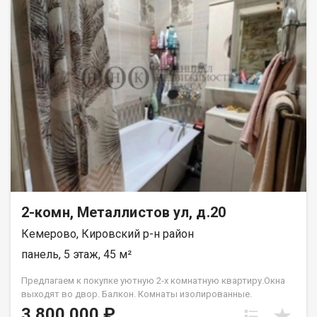
юридическое сопровождение; помощь в оформлении ипотеки
на выгодных условиях; помощь в оформлении документов;
Качественный клиентский сервис. Рады будем ответить на
все ваши вопросы с 9:00 до 21:00​. Гарантия юридической
чистоты сделки от компании, которая работает на рынке
недвижимости в городе Кемерово с 2010 года! Голованева
Лариса
2-комн, Металлистов ул, д.20
Кемерово, Кировский р-н район
панель, 5 этаж, 45 м²
Предлагаем к покупке уютную 2-х комнатную квартиру.Окна
выходят во двор. Балкон. Комнаты изолированные.
Просторная гостинная,уютная спальня. Парковка наземная-
3 800 000 ₽