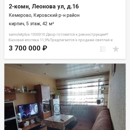
2-комн, Леонова ул, д.16
Кемерово, Кировский р-н район
кирпич, 5 этаж, 42 м²
samoletplus-1330310 Двор готовится к реконструкции!!!
Базовая ипотека 11,9%Предлагается к продаже светлая и
уютная двухкомнатная квартира общей площадью 42 кв.м О
3 700 000 ₽
квартире: Состояние: Квартира полностью готова к
проживанию или быстрой сдаче в аренду — заезжай и живи!
Ремонт: В санузле выполнен капитальный ремонт с полной
укладкой кафеля. По всей площади квартиры установлены
натяжные потолки со встроенными точечными
светильниками. На полу постелен новый линолеум, поклеены
свежие обои. Окна и двери: Установлены новые пластиковые
окна и застекленный балкон (новый пластик). Межкомнатные
и входная двери также абсолютно новые. Техническое
состояние дома: Важное преимущество последнего этажа —
полная замена кровли была произведена в 2023 году, что
гарантирует отсутствие протечек и лишних хлопот для
жильцов.Инфраструктура и локация:Дом расположен в
районе с отличной транспортной доступностью. В шаговой
доступности находятся остановки общественного