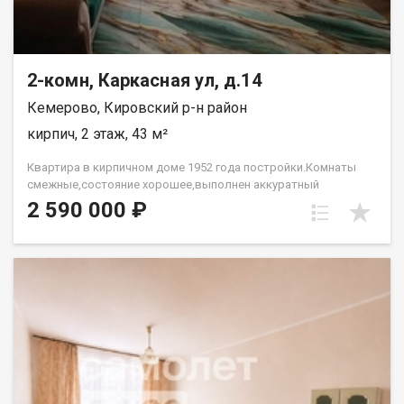
2-комн, Каркасная ул, д.14
Кемерово, Кировский р-н район
кирпич, 2 этаж, 43 м²
Квартира в кирпичном доме 1952 года постройки.Комнаты
смежные,состояние хорошее,выполнен аккуратный
ремонт,установлены стеклопакеты, натяжные
2 590 000 ₽
потолки,линолеум,обои. в с/у кафель. окна во двор.Рядом
школа,д/сад, все виды магазинов. Лена Васильева