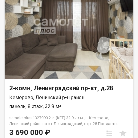
прогулок, остановка транспорта, магазины и многое другое.
Звоните, договоримся о просмотре квартиры
2-комн, Ленинградский пр-кт, д.28
Кемерово, Ленинский р-н район
панель, 8 этаж, 32.9 м²
samoletplus-1327990 2 к. (КГТ) 32.9 кв.м., г. Кемерово,
Ленинский район пр-кт Ленинградский, стр. 28 Продается
квартира без дополнительных вложений! Описание: Квартира
3 690 000 ₽
с качественным евро ремонтом. Остается вся встроенная