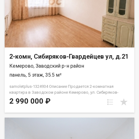
2-комн, Сибиряков-Гвардейцев ул, д.21
Кемерово, Заводский р-н район
панель, 5 этаж, 35.5 м²
samoletplus-1324934 Описание Продается 2-комнатная
квартира в Заводском районе Кемерово, ул. Сибиряков-
Гвардейцев, 21 Площадь: 35, 4 кв.м О квартире: Заменены
2 990 000 ₽
радиаторы, сантехника, пластиковые окна, выровнен пол,
сделана стяжка, покрытие линолеум Стены выровнены , обои
можете клеить на свой вкус в санузле выровнен пол, стены
Заменена полностью вся сантехника, трубы, проводка
Требуется немного доделать под свой вкус ремонт Имеется
лоджия Локация и расположение: Уютная квартира -