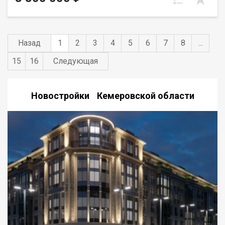
всегда есть место для вашего автомобиля.
Назад
1
2
3
4
5
6
7
8
...
15
16
Следующая
Новостройки Кемеровской области