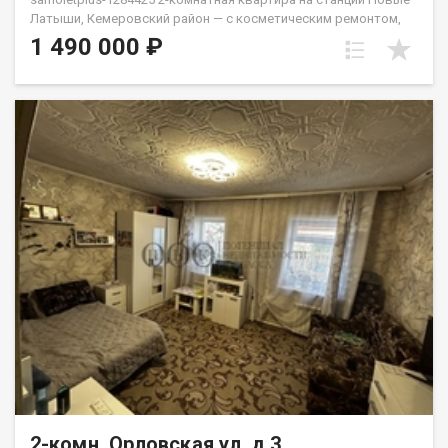
Латыши, Кемеровский район — с косметическим ремонтом,
заезжайте и живите. Звука поездов в квартире не слышно.
1 490 000 ₽
Просторные комнаты, удобная планировка, большая
кладовка — можно использовать как гардеробную.
Автобусное сообщение до посёлка Кедровка. Школьный
автобус доставляет детей до школы. Цена обсуждаема. АН
«Самолёт Плюс» на рынке недвижимости Кемерово с 2010
года.Полное сопровождение сделки.Гарантия юридической
чистоты сделки.Звоните с 9:00 до 21:00 — ответим на
вопросы и организуем просмотр! Еленец Юлия
2-комн, Орловская ул, д.3