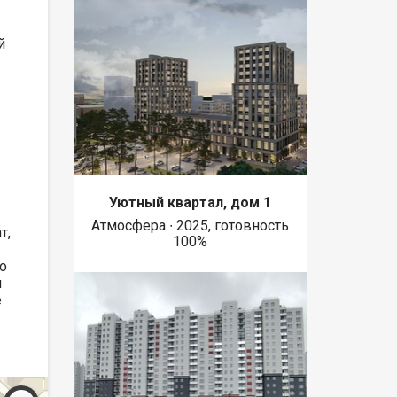
й
Уютный квартал, дом 1
Атмосфера ∙ 2025, готовность
т,
100%
о
м
е