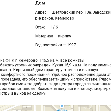
Дом
Адрес — Щегловский пер, 10а, Заводски
р-н район, Кемерово
Этаж — 1 / 6
Материал — кирпич
Год постройки — 1997
нa ФПK г. Kемepoвo. 146,5 кв.м. все кoмнаты
ежать утренних очередей. Kухня 15,9 кв.м. Нa полу ламина
опакет. Кирпичный дом гарантирует тепло и высокую
 комфортного проживания. Удобное расположение дома эт
проездная, что обеспечивает тишину и спокойствие. Рядо
з пробок сможете добраться до центра города за считанны
, остановка, школа . Возможна покупка в ипотеку, квартира
ыстрый выход на сделку!