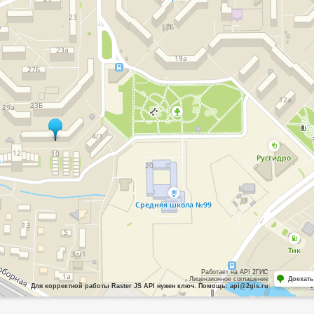
Работает на API 2ГИС
Лицензионное соглашение
Доехать
Для корректной работы Raster JS API нужен ключ. Помощь: api@2gis.ru