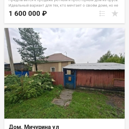
Идеальный вариант для тех, кто мечтает о своём доме, но не
желает жить далеко от цивилизации. Водопровод в доме
1 600 000 ₽
центральный, отопление печное- водяное. На первом этаже
расположена кухня, спальня и просторный зал, на втором
этаже уютная спальня с большой лоджией, с которой
открываются шикарные виды. На территории имеется новая
баня, которая требует небольших доработок. Земля
плодородная, отдохнувшая, благодаря чему Вы сможете
собирать небывалые урожаи! Участок не топит, вода не
стоит, что благоприятствует ранней высадки огорода. Не
упустите уникальный шанс стать счастливыми обладателями
этого прекрасного дома! Звоните прямо сейчас, чтобы узнать
больше информации и организовать просмотр объекта. Мы
готовы ответить на все ваши вопросы и помочь вам сделать
правильный выбор в покупке жилья. Не отказывайте себе в
возможности жить в уютном и комфортабельном доме,
который станет идеальным местом для вашей семьи.
Покупка недвижимости - это серьезный шаг, и мы готовы
сделать его максимально легким и комфортным для вас.
Приходите к нам и убедитесь сами в преимуществах этого
замечательного предложения! Назовите при звонке данный
номер объявления - 540653 Номер объекта: 540653. Ольга
Дом, Мичурина ул