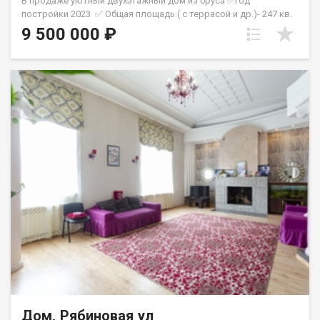
В продаже уютный двухэтажный дом из бруса ✅год
постройки 2023 ✅ Общая площадь ( с террасой и др.)- 247 кв.
М., ✅ жилая -120 кв. М. ✅ На первом этаже расположена
9 500 000 ₽
кухня- гостиная 40 кв. М., с обеденной зоной, 2 комнаты ( 15 и
18кв. М.), ванная/туалет, прихожая, котельная,
инструментальная, можно сделать гардеробную. ✅ Имеется
большой и хороший подвал ✅ Второй этаж мансардный
✅ Осталось много строительных материалов (доски,
утеплитель, шумоизоляция). Для комфортного отдыха
предусмотрена терраса, площадью 40 кв. М., где можно
наслаждаться свежим воздухом. На участке есть все
необходимое для отдыха: зона барбекю и просторная
площадка для игр. Земельный участок 10 сот. 13 сот. В
аренде. Поставили одну теплицу, огород еще не разработан,
посажено много клубники, смородина, яблони, слива, малина.
Очень крутое расположение дома, рядом лес, речка, и
уединение. Ходили за грибами, ловили рыбу, и всё это
шаговой доступности. Назовите при звонке данный номер
объявления - 541456 Номер объекта: 541456. Ольга
Дом, Рябиновая ул