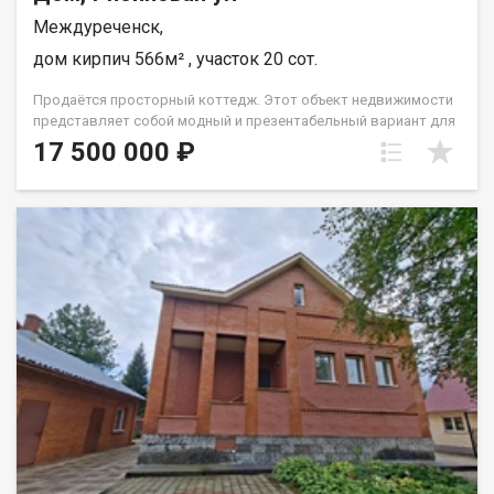
Междуреченск,
дом кирпич 566м² , участок 20 сот.
Продаётся просторный коттедж. Этот объект недвижимости
представляет собой модный и презентабельный вариант для
тех, кто ценит стиль и комфорт. Коттедж имеет уникальный
17 500 000 ₽
дизайнерский ремонт, который придает ему особый шарм и
отличает его от других предложений на рынке. Элитное
жилье, выполненное в современном стиле, подчеркнет ваш
высокий статус и вкус. Этот вариант жилья идеально
подойдет для семей с детьми, так как здесь предусмотрено
все необходимое для комфортного проживания и отдыха.
Просторные комнаты, уютные зоны отдыха, современная
кухня – всё это делает этот коттедж идеальным местом для
семейной жизни. Кроме того, этот объект недвижимости
является оптимальным вариантом для инвестиций.
Благодаря своему престижному расположению, удобствам и
качественному ремонту, он будет пользоваться
популярностью как среди постоянных жителей, так и среди
туристов. Не упустите уникальную возможность стать
обладателем этого престижного коттеджа! Свяжитесь с нами
прямо сейчас и мы организуем для вас просмотр объекта и