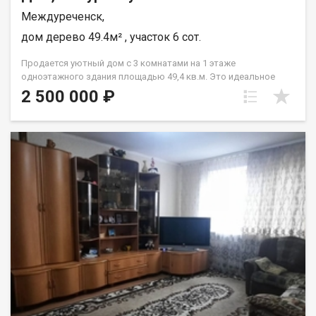
Междуреченск,
дом дерево 49.4м² , участок 6 сот.
Продается уютный дом с 3 комнатами на 1 этаже
одноэтажного здания площадью 49,4 кв.м. Это идеальное
предложение для тех, кому важен комфорт и удобство. В
2 500 000 ₽
данный момент в доме выполнен стандартный ремонт, что
позволит вам сразу заселиться и наслаждаться уютной
обстановкой. Отличное сочетание цены и качества делает
данное предложение еще более привлекательным. Этот дом
идеально подойдет для семей с детьми, так как рядом
располагаются детские сады Голубок, Гномик, Аленушка, а
также Междуреченская городская больница для быстрого
доступа к медицинской помощи. Неподалеку от дома
расположены два супермаркета Мария-Ра и Монетка всего в
100 метрах, что обеспечит вас всем необходимым для
удобной жизни. Не упустите возможность стать счастливым
обладателем этого прекрасного дома! Звоните нам уже
сегодня и узнайте все подробности о данном объекте
недвижимости. Назовите при звонке данный номер
объявления - 540676 Номер объекта: 540676. Ольга