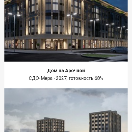
цветочные клумбы. По периметру растут сосны, елки, кедр.
Подъезд к территории чистят круглогодично. Так же
возможен обмен на одно- или двухкомнатную квартиру
улучшенной планировки в Западном районе плюс Ваша
доплата. Приглашаем на просмотр! Назовите при звонке
данный номер объявления - 540730 Номер объекта: 540730.
Ольга
Дом на Арочной
СДЭ-Мера ∙ 2027, готовность 68%