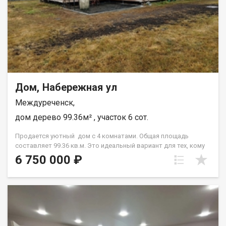
Земля удобренная, плодородная. Каждый на этом
замечательном участке найдёт себе занятие по душе! Полное
юридическое сопровождение, помощь в оформлении
ипотеки. Звоните, записывайтесь на просмотр! Назовите при
звонке данный номер объявления - 539169 Номер объекта:
539169. Ольга
Дом, Набережная ул
Междуреченск,
дом дерево 99.36м² , участок 6 сот.
Продается уютный дом с 4 комнатами. Общая площадь
составляет 99.36 кв.м. Это идеальный вариант для тех, кому
важен комфорт и удобство. Дом подходит под семейную
6 750 000 ₽
ипотеку - 6% ✅ Большой выбор различных проектов под
любой бюджет. ✅ Возможность выбора локации
расположения дома (подбираем земельный участок,
согласовываем с застройщиком возможность
строительства). ✅ Работаем только с аккредитованными
застройщиками. ✅ Различные варианты отделки: -
Черновая (теплый контур). - Предчистовая (вам остается