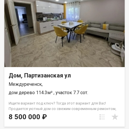
только сделать косметический ремонт). - Чистовая (дом
под ключ - заезжай и живи). ❗ Полное сопровождение сделки -
от выбора проекта и одобрения ипотеки, до приема дома от
застройщика. Не упустите возможность стать владельцем
этого замечательного жилья, которое позволит вам создать
уют и комфорт для всей вашей семьи. Звоните нам прямо
сейчас и мы ответим на все ваши вопросы. Назовите при
звонке данный номер объявления - 541559 Номер объекта:
541559. Геннадий
Дом, Партизанская ул
Междуреченск,
дом дерево 114.3м² , участок 7.7 сот.
Ищите вариант под ключ? Тогда этот вариант для Вас!
Продается уютный дом со свежим современным ремонтом,
мебелью и техникой, готовый к вашему немедленному
8 500 000 ₽
переезду! ✅ дом из бруса, общая площадь 126м2, земля 7,7
соток ✅ удобная планировка: просторная кухня- гостинная, 3