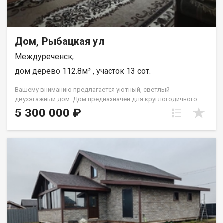
Дом, Рыбацкая ул
Междуреченск,
дом дерево 112.8м² , участок 13 сот.
Вашему вниманию предлагается уютный, светлый
двухэтажный дом. Дом предназначен для круглогодичного
проживания! Отличный вариант для тех, кто устал от
5 300 000 ₽
городской суеты и хочет насладиться красотой природы!
Дом из бруса, в доме установлены окна ПВХ. На первом этаже
расположены: просторная кухня- гостиная, светлый зал и
уютная спальня, раздельный санузел, и котельная ( имеется
как котел под твердое топливо, так и электро котел.) На
мансардном этаже расположены : холл и спальня. Огромный
плюс данного дома отопление в доме от местной котельной,
водопровод центральный. На участке имеются различные
постройки: столярная мастерская, углярка, дровник, стайка
для животных. Для отдыха имеется беседка с мангальной
зоной и, конечно же жаркая банька! Для любителей огорода
– грядки, теплица, различные плодово- ягодные кустарники.