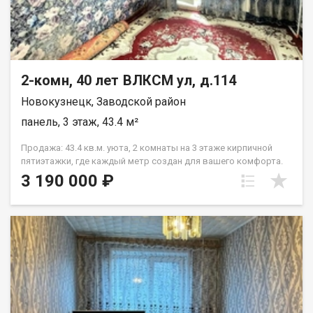
2-комн, 40 лет ВЛКСМ ул, д.114
Новокузнецк, Заводской район
панель, 3 этаж, 43.4 м²
Продажа: 43.4 кв.м. уюта, 2 комнаты на 3 этаже кирпичной
пятиэтажки, где каждый метр создан для вашего комфорта.
Это идеальное вторичное жилье для тех, кто ценит
3 190 000 ₽
готовность к переезду и продуманную планировку без лишних
хлопот. Стандартный ремонт уже выполнен, а значит, вы
можете сразу начать обустраивать пространство под себя, не
вкладываясь в капитальные работы. Район создан для семей
с детьми: в шаговой доступности Средняя школа №79 и
Детский сад №221, что избавит вас от ежедневных длинных
маршрутов. Для повседневных покупок не нужно ехать через
весь город: супермаркеты Монетка, Пятёрочка и Мария-Ра
находятся всего в 100 метрах от подъезда. Назовите при
звонке данный номер объявления - 542434 Номер объекта: