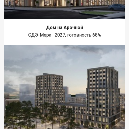
магазинов особенно порадует молодых людей, ценящих свое
время и предпочитающих быстрые решения. Благодаря
такому расположению, вы получаете идеальный баланс
между спокойной домашней обстановкой и доступностью
городской жизни. Этот объект недвижимости не перегружен
Дом на Арочной
излишествами, но при этом предлагает все самое важное для
СДЭ-Мера ∙ 2027, готовность 68%
комфортного проживания. Если вы ищете надежное и
выгодное вложение, эта квартира станет отличным выбором
для старта или уютного убежища. Стандартный ремонт
позволяет вам сразу представить, как можно обустроить
пространство по своему вкусу, не вкладывая средства в
капитальные изменения. Экономичность варианта
подчеркиваетс