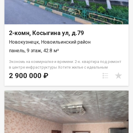
2-комн, Косыгина ул, д.79
Новокузнецк, Новоильинский район
панель, 9 этаж, 42.8 м²
Экономь на коммуналке и времени: 2-к. квартира под ремонт
в центре инфраструктуры Хотите жилье с идеальным
расположением, но не переплачивать за евроремонт
2 900 000 ₽
предыдущих хозяев? Это ваш шанс! Почему эта квартира
выгоднее, чем черновая или убитая: 1. Экономия на ремонте:
Самое дорогое уже сделано. · Замена окон (ПВХ) и
остекление лоджии в гостинной · Замена электрики
частично · Новый радиатор и дверь на лоджию (ПВХ) в
гостиной. · Вам осталось только сделать полы, стены и
двери (выбрать цвета и материалы, которые нравятся
именно вам). 2. Экономия на коммуналке: · Платежи за
отопление и содержание жилья рассчитываются из площади
43 кв.м. Это существенно меньше, чем платят соседи в