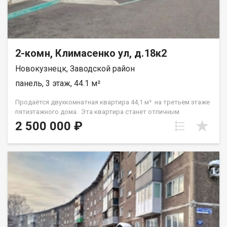
прекрасной квартиры! Свяжитесь с нами прямо сейчас и
запланируйте просмотр объекта. Уверены, что это
предложение вас заинтересует! Назовите при звонке данный
номер объявления - 541737 Номер объекта: 541737. Анжелика
2-комн, Климасенко ул, д.18к2
Новокузнецк, Заводской район
панель, 3 этаж, 44.1 м²
Продаётся двухкомнатная квартира 44,1 м² на третьем этаже
пятиэтажного дома. Эта квартира станет отличным
стартовым трамплином для молодых людей, которые ценят
2 500 000 ₽
самостоятельность и хотят получить собственное жильё без
завышенных цен. Важно подчеркнуть, что вся имеющаяся
мебель остаётся новым владельцам, что существенно
экономит бюджет на первых порах и позволяет сразу же
начать обживаться. Для семей с детьми предусмотрена
идеальная логистика: рядом работают сразу три детских сада
— №207, №63 и №128, школа № 22 ,так что выбрать
подходящее учреждение не составит труда. Один взрослый
собственник. Документы готовы к сделке! Приглашаем на
просмотр Назовите при звонке данный номер объявления -