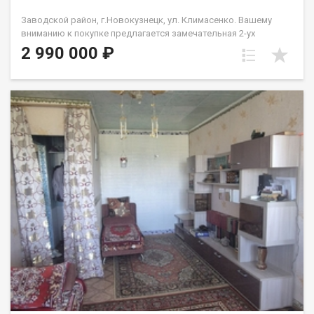
Заводской район, г.Новокузнецк, ул. Климасенко. Вашему
вниманию к покупке предлагается замечательная 2-ух
комнатная квартира в Заводском р-не. Особенностью данной
2 990 000 ₽
квартиры является раздельная планировка, но не
стандартная, комнаты большие, между комнатами находится
С.У и кухня. В квартире выполнен качественный ремонт, полы
ровные и не скрипят, окна ПВХ, электрика заменена на
медную, сан.техника в достойном состоянии, С.У сомещенный
и выложен кафелем, на кухне фартук из плитки и имеется
большой зимний холодильник, сама кухня вместительная и
просторная. По левую сторону от входа спальня типа
вагончик, по правую зал с балконом. Квартира чистая, теплая
и с благоприятной энергетикой, расположена на комфортном
3-ем этаже пятиэтажного дома, построенного в 1967 из
крупных блоков. В шаговой доступности Детский сад №59
(103 м.), Детский сад №177 (254 м.), Детский сад №64 (423 м.),
Детский сад №137 (458 м.), Средняя общеобразовательная
школа №93 (356 м.). Во дворе имеется парковка, на которой
всегда найдётся место для вашего автомобиля. Очень
удачное расположения дома, хорошая транспортная
развилка с доступом к нижней и верхней части Заводского
района. Жилфонд является официальным партнером ведущих
банков России. Поможем оформить ипотеку на выгодных для