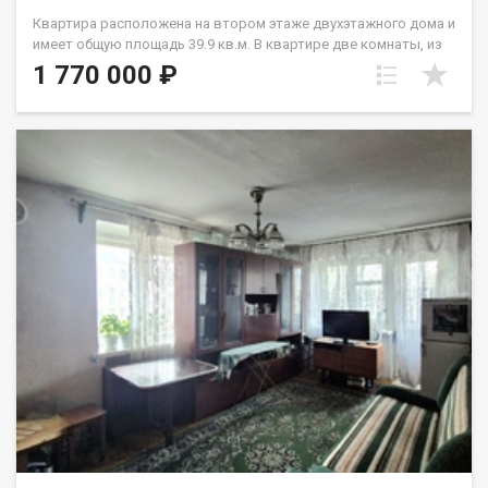
Квартира расположена на втором этаже двухэтажного дома и
имеет общую площадь 39.9 кв.м. В квартире две комнаты, из
которых одна можно использовать как спальню, а другая как
1 770 000 ₽
гостиную или детскую комнату. Кухня занимает 9.4 кв.м. и
имеет достаточно места для установки кухонной мебели и
оборудования. В квартире выполнен стандартный ремонт,
который позволит вам сразу заселиться после покупки.
Мебель, которая находится в квартире, останется новым
владельцам. Это отличное сочетание цены и качества,
которое позволит вам приобрести комфортное жилье по
доступной цене. Квартира находится в живописном районе с
развитой инфраструктурой. Рядом с домом расположены
остановка общественного транспорта, магазины, храм и
другие объекты. В самом доме есть все необходимое для
комфортного проживания – свежий воздух, толстые
кирпичные стены, что обеспечивает тепло и уют в квартире.
Эта квартира идеально подойдет для семей с детьми,
молодых людей, равно как и для родителей или пожилых
родственников. Рядом с домом находится
общеобразовательная школа №16, что делает район
привлекательным для семей с детьми. Не упустите
возможность стать счастливым обладателем уютной
квартиры, где вам будет комфортно и удобно жить!