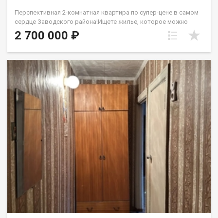
Перспективная 2-комнатная квартира по супер-цене в самом
сердце Заводского района!Ищете жилье, которое можно
полностью обустроить под себя, не переплачивая за чужой
2 700 000 ₽
сомнительный ремонт? Эта квартира по адресу ул.
Горьковская, 66 — идеальный холст для ваших дизайнерских
идей и одна из самых выгодных инвестиций на рынке
недвижимости!Главные преимущества квартиры:Комфортный
2 этаж — идеальная и самая востребованная высота, не
зависящая от работы лифта.Застекленный балкон —
надежная защита от непогоды и готовое пространство для
зоны отдыха или хранения. Раздельный санузел —
максимальное удобство для комфортных утренних сборов
всей семьи. Состояние «под ремонт» — полная свобода в
выборе материалов, цветов и будущей планировки.Низкая
цена — вы покупаете квадратные метры, а не чужие обои,
существенно экономя бюджет.Развитая инфраструктура в
шаговой доступности:Дом расположен в тихом, зеленом
микрорайоне с образцовой планировкой — все социально
важные объекты находятся буквально во дворе.Школы для
детей: в 5 минутах ходьбы расположена средняя
общеобразовательная школа № 81, а в 10 минутах —
знаменитый лицей № 35 с профильным обучением. Детские
сады: в радиусе 300–500 метров работают сразу несколько