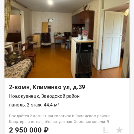
подойдет для семей с детьми. В доме находится магазин и
женская консультация, во дворе детский сад № 166 с
бассейном, школа № 79 в 350 метрах от дома, остановка ст.
Островская в 5 минутах ходьбы. Рядом с домом расположены
еще несколько детских садов (№76, №91, №198), детская
школа искусств №58, МБУ ДОТакже в шаговой доступности
находятся супермаркеты: Пятёрочка, Ярче! и Мария-Ра, что
обеспечит вашу семью всем необходимым на каждый день.
Эта квартира подходит под ипотеку, что значительно
упростит процесс покупки жилья. Не упустите возможность
стать владельцем уютной квартиры в отличном районе!
Звоните прямо сейчас, чтобы узнать больше информации и
договориться о просмотре. Назовите при звонке данный
номер объявления - 540727 Номер объекта: 540727. Анжелика
2-комн, Клименко ул, д.39
Новокузнецк, Заводской район
панель, 2 этаж, 44.4 м²
Продаётся 2-комнатная квартира в Заводском районе.
Квартира светлая, тёплая, уютная. Хорошие соседи. В
шаговой доступности находятся магазины, школы, остановки
2 950 000 ₽
общественного транспорта, детские сады. Чистая продажа,