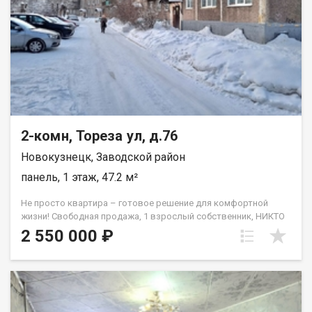
542619 Номер объекта: 542619. Анжелика
2-комн, Тореза ул, д.76
Новокузнецк, Заводской район
панель, 1 этаж, 47.2 м²
Не просто квартира – готовое решение для комфортной
жизни! Свободная продажа, 1 взрослый собственник, НИКТО
не живет и не прописан. Ключи у риелтора – смотрим в любое
2 550 000 ₽
время! Для кого эта квартира? ВЫБЕРИТЕ СВОЙ ПЛЮС: 1. Для
Молодых Семей с Детьми: Супер-двор! Прямо во дворе
детские сады №169 и №83 – не нужно никуда везти утром!
Школа №18 и Лицей №35 – буквально в шаговой доступности.
Дети пойдут сами! Детская поликлиника №8 – всего 5 минут
на машине. Здоровье ребенка под контролем. Комнаты на