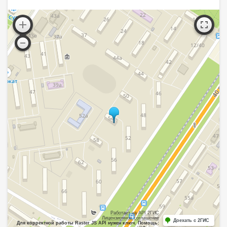
Работает на API 2ГИС
Лицензионное соглашение
Доехать с 2ГИС
Для корректной работы Raster JS API нужен ключ. Помощь: