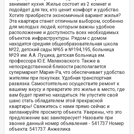
занимает кухня. Жилье состоит из 2 комнат и
подойдет для тех, кто ценит комфорт и удобство.
Хотите приобрести экономичный вариант жилья?
Эта квартира станет отличным выбором, особенно
для молодых людей, которым важны удобное
расположение и доступность всех необходимых
объектов инфраструктуры. Рядом с домом
находится средняя общеобразовательная школа
№22, детский сады №65 и №194,195, больница
№29 им. А.А. Луцика, детская больница им.
профессора Ю.Е. Малаховского. Также в
непосредственной близости располагается
супермаркет Мария-Ра, что обеспечивает удобство
жителям при покупках. Удобная транспортная
развязка. Самостоятельно осуществите ремонт к
вашему вкусу и превратите это жилье в место, где
вам будет приятно находиться. Не упустите свой
шанс стать обладателем этой прекрасной
квартиры! Свяжитесь с нами прямо сейчас и
запланируйте просмотр объекта. Уверены, что это
предложение вас заинтересует! Назовите при
звонке данный номер объявления - 541737 Номер
объекта: 541737. Анжелика