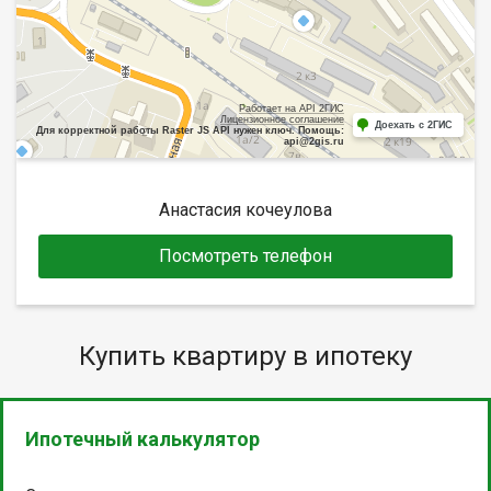
Работает на API 2ГИС
Лицензионное соглашение
Доехать с 2ГИС
Для корректной работы Raster JS API нужен ключ. Помощь:
api@2gis.ru
Анастасия кочеулова
Посмотреть телефон
Купить квартиру в ипотеку
Ипотечный калькулятор