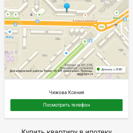
Работает на API 2ГИС
Лицензионное соглашение
Доехать с 2ГИС
Для корректной работы Raster JS API нужен ключ. Помощь:
api@2gis.ru
Чижова Ксения
Посмотреть телефон
Купить квартиру в ипотеку