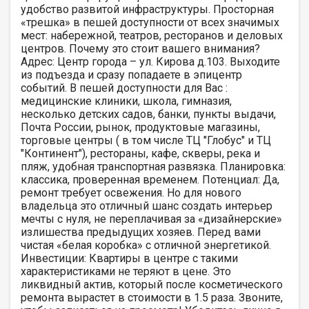
удобство развитой инфраструктуры. Просторная
«трешка» в пешей доступности от всех значимых
мест: набережной, театров, ресторанов и деловых
центров. Почему это стоит вашего внимания?
Адрес: Центр города – ул. Кирова д.103. Выходите
из подъезда и сразу попадаете в эпицентр
событий. В пешей доступности для Вас :
медицинские клиники, школа, гимназия,
несколько детских садов, банки, пункты выдачи,
Почта России, рынок, продуктовые магазины,
торговые центры ( в том числе ТЦ "Глобус" и ТЦ
"Континент"), рестораны, кафе, скверы, река и
пляж, удобная транспортная развязка. Планировка:
классика, проверенная временем. Потенциал: Да,
ремонт требует освежения. Но для нового
владельца это отличный шанс создать интерьер
мечты с нуля, не переплачивая за «дизайнерские»
излишества предыдущих хозяев. Перед вами
чистая «белая коробка» с отличной энергетикой.
Инвестиции: Квартиры в центре с такими
характеристиками не теряют в цене. Это
ликвидный актив, который после косметического
ремонта вырастет в стоимости в 1.5 раза. Звоните,