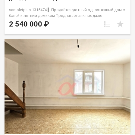
samoletplus-1315474 ▌ Продаётся уютный одноэтажный дом с
баней и летним домиком Предлагается к продаже
просторный одноэтажный дом из бруса, идеально
2 540 000 ₽
подходящий для постоянного проживания или дачи. Дом
расположен на участке площадью 15 соток, что позволяет
реализовать свои идеи по благоустройству и садоводству. ▌
Описание дома: - Материал: брус, экологичный и тёплый.-
Крыша: обшита новым профлистом, надёжная защита от
осадков.- Баня: на участке есть отдельная баня для вашего
отдыха.- Летний домик: отличное место для гостей или
хранения инвентаря.- Углярка: удобное хозяйственное
помещение для хранения угля и инструментов. ▌
Преимущества: - Большая территория для отдыха, огорода
или строительства дополнительных объектов.- Удобное
расположение, отличная транспортная доступность.-
Идеально для семьи, ценящей природу и комфорт. Возможен
торг! Звоните, чтобы договориться о просмотре или
получить дополнительную информацию. Покажем в удобное
для вас время! Приобретая недвижимость через АН Самолет
ПЛЮС , Вы получаете: -юридическое сопровождение;
-Страхование сделок на срок 3 года-помощь в оформлении
ипотеки на выгодных условиях;-помощь в оформлении