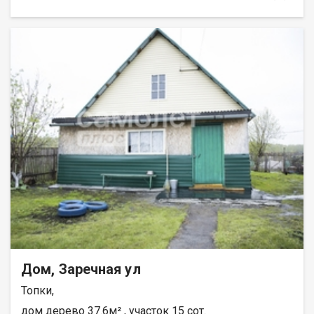
гипсокартоном. Второй этаж — жилая мансарда с лоджией.
Централизованное водоснабжение, бойлер, печное
отопление. Погреб прямо в доме. Участок обустроен под
жизнь: закрытая беседка, утеплённая летняя кухня, теплицы
из поликарбоната, уличный погреб, скважина, закрытый
гараж, стайка для животных, вольер для собаки,
металлический контейнер. Посадки жимолости, смородины и
крыжовника — сад уже есть. Вся необходимая
инфраструктура рядом: «Пятёрочка», «Магнит», аптека, пункт
выдачи Ozon и остановка автобуса №102 — 15 минут пешком.
Школа и детский сад «Колосок» — в 30 минутах. АН «Самолёт
Плюс» на рынке недвижимости Кемерово с 2010 года. Полное
сопровождение сделкиГарантия юридической чистоты
сделки Звоните с 9:00 до 21:00 — ответим на вопросы и
организуем просмотр! Дрыгин Геннадий
Дом, Заречная ул
Топки,
дом дерево 37.6м² , участок 15 сот.