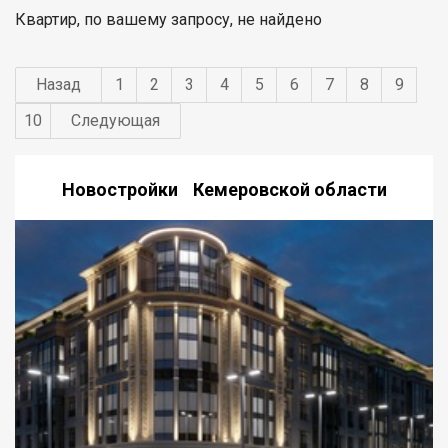
Квартир, по вашему запросу, не найдено
Назад
1
2
3
4
5
6
7
8
9
10
Следующая
Новостройки Кемеровской области