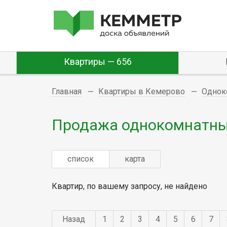
Квартиры — 656
Главная
Квартиры в Кемерово
Однок
Продажа однокомнатны
список
карта
Квартир, по вашему запросу, не найдено
Назад
1
2
3
4
5
6
7