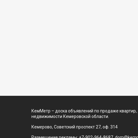
КемМетр – доска объявлений по продаже квартир,
недвижимости Кемеровской области.
Кемерово, Советский проспект 27, оф. 314
Размещение рекламы: +7-902-964-8687, dom@kemm