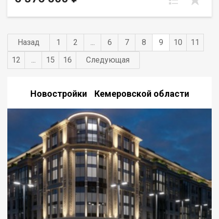
Кузнецкого, улиц Автозаводская, Федоровского и
Пролетарская.
Назад
1
2
...
6
7
8
9
10
11
12
...
15
16
Следующая
Новостройки Кемеровской области