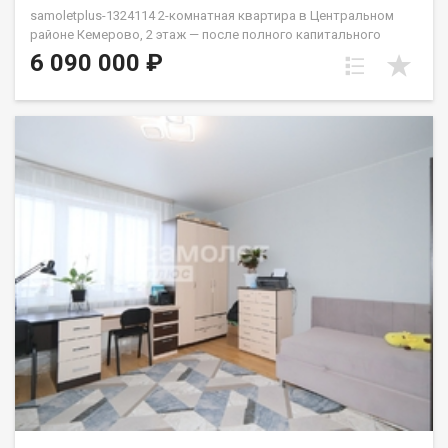
samoletplus-1324114 2-комнатная квартира в Центральном
районе Кемерово, 2 этаж — после полного капитального
ремонта, с мебелью и техникой. Капитальный ремонт с нуля:
6 090 000 ₽
заменены электропроводка, отопление, сантехника,
канализация. Полы и стены идеально выровнены,
коммерческий широкоформатный водонепроницаемый
ламинат, керамогранит в санузле. Все материалы —
европейские бренды. Инверторный кондиционер —
бесшумный и экономичный. Новая широкая входная дверь. Не
угловая, все окна во двор — тихо и светло. Дом в спокойном
месте вдали от оживлённых дорог. Из всех окон — вид на
зелёный ухоженный двор с большой парковкой. Чистый
подъезд с пластиковыми окнами. Центральный район — всё в
шаговой доступности: гимназии №1 и №62, детские сады,
КемГУ, КузГТУ, театры, Филармония, школа искусств, каток,
стадион Химик, набережная, Горсад, главный городской
фонтан, бассейн, фитнес-клубы, кафе, магазины, крытый
рынок, аптеки, банки. Подходит под ипотеку и материнский
капитал. АН «Самолёт Плюс» на рынке недвижимости
Кемерово с 2010 года. Полное сопровождение
сделкиГарантия юридической чистоты сделки Звоните с 9:00
до 21:00 — ответим на вопросы и организуем просмотр!
Скрипаль Юлия