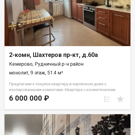
2-комн, Шахтеров пр-кт, д.60а
Кемерово, Рудничный р-н район
монолит, 9 этаж, 51.4 м²
Предлагаем к покупке квартиру в кирпичном доме с
изолированными комнатами. Квартира с косметическим
ремонтом, что позволяет сразу заехать и жить. Просторная
6 000 000 ₽
кухня с выходом на лоджию.Две светлые комнаты с видом на
тихий двор. В доме 2 лифта,Пандус у входа в подъезд
обеспечивает доступность для всех категорий жильцов. Лена
Васильева