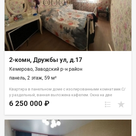
городскую среду района. ─ На территории микрорайона
предусмотрено большое количество парковок для
автотранспорта. В каждом многоквартирном доме жилого
комплекса предусмотрены: просторные холлы, современная
инженерная инфраструктура, с использованием
энергосберегающих технологий и многое другое для
обеспечения комфортной городской жизни! Услуги АН
«Самолёт ПЛЮС»: Помощь в оформлении ипотеки на
выгодных условиях. Гарантия юридической чистоты сделки
(работаем в Кемерово с 2010 года). Звоните для просмотра и
2-комн, Дружбы ул, д.17
консультации! Забоенкова Наталья
Кемерово, Заводский р-н район
панель, 2 этаж, 59 м²
Квартира в панельном доме с изолированными комнатами.С/
у раздельный, ванная выложена кафелем. Окна на две
стороны.Ремонт косметический. Лена Васильева
6 250 000 ₽