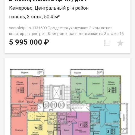
Кемерово, Центральный р-н район
панель, 3 этаж, 50.4 м²
samoletplus-1331609 Продается ухоженная 2-комнатная
квартира в центре г. Кемерово, расположенная на 3 этаже 16-
этажного дома.Адрес: г. Кемерово, проспект Ленина, 69О
5 995 000 ₽
квартире:общая площадь — 50,4 м2;кухня — 9 м2;три
утепленные лоджии, которые значительно увеличивают
полезное пространство квартиры;два кондиционера —
комфортная температура в любое время года;современный
свежий кухонный гарнитур;удобная и функциональная
планировка - все комнаты изолированы;квартира готова к
проживанию без дополнительных вложений.О доме:16-
этажный жилой дом;два лифта — пассажирский и грузовой;в
подъезде работает консьерж, что обеспечивает чистоту,
порядок и дополнительную
безопасность;Инфраструктура:Дом расположен на проспекте
Ленина — в одном из самых востребованных районов города.
В шаговой доступности находятся магазины, супермаркеты,
школы, детские сады, остановки общественного транспорта,
аптеки и другие объекты социальной инфраструктуры.
Приобретая недвижимость через АН Самолет ПЛЮС, Вы