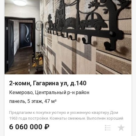
2-комн, Гагарина ул, д.140
Кемерово, Центральный р-н район
панель, 5 этаж, 47 м²
Предлагаем к покупке уютную и ухоженную квартиру.Дом
1963 года постройки. Комнаты смежные. Выполнен хороший
ремонт, квартира полностью мебелирована и оснащена
6 060 000 ₽
бытовой техникой. С/у совмещ и выложен кафелем. Балкон
застеклен и облагорожен. Лена Васильева