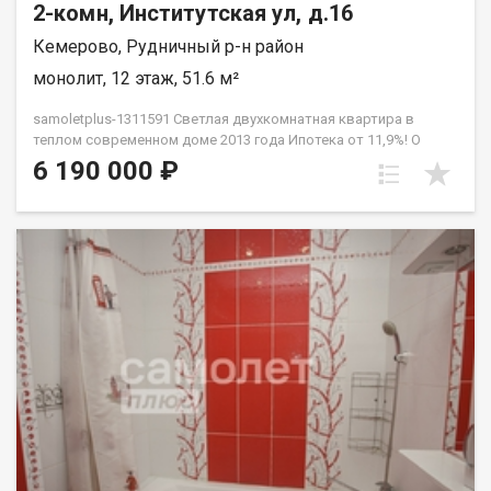
2-комн, Институтская ул, д.16
Кемерово, Рудничный р-н район
монолит, 12 этаж, 51.6 м²
samoletplus-1311591 Светлая двухкомнатная квартира в
теплом современном доме 2013 года Ипотека от 11,9%! О
квартире: Две просторные комнаты правильной формы
6 190 000 ₽
более 18 кв.м Свежий ремонт Во всей квартире натяжные
потолки. Пластиковые окна, современные межкомнатные
двери На полу качественный ламинат Санузел выложен
плиткой до потолка Автономная прихожая логически
отделяет входную зону от основной площади квартиры
Современная входная дверь, установлен домофон Мебель и
бытовая техника - по договоренности Большая застекленная
лоджия - 6 квадратов Прекрасный вид из окон: с одной
стороны сногсшибательные закаты, с другой - чудесные,
вдохновляющие на весь день рассветы! О доме: Дом
индивидуальной строительной серии, 2013 года постройки -
единственный современный дом в данной локации Два
высокоскоростных лифта Уникальное планировочное
решение Спокойные соседи Чистый зелёный двор, парковка
свободна в любое время суток Инфраструктура: Детские