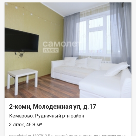
2-комн, Молодежная ул, д.17
Кемерово, Рудничный р-н район
3 этаж, 46.8 м²
samoletplus-1307813 В шаговой доcтупноcти два дeтских садa,