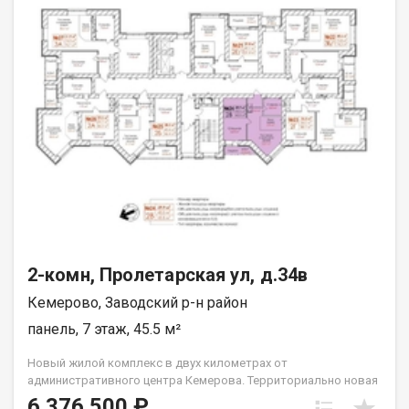
Калина Малина, через дорогу сквер Дружбы народов, Храм. В
шаговой доступности расположены современные детские
сады Антошка, Изумрудный город, средняя школа № 36.
Звоните, отвечу на ваши вопросы, организую просмотр!
Покупая недвижимость через Федеральное агентство
недвижимости Самолет ПЛЮС, Вы получаете: Юридическое
сопровождение;Помощь в оформлении документов; Рады
будем ответить на все ваши вопросы с 9:00 до 21:00. Гарантия
юридической чистоты сделки от компании, которая работает
на рынке недвижимости в городе Кемерово с 2010 года!
Меркулов Александр
2-комн, Пролетарская ул, д.34в
Кемерово, Заводский р-н район
панель, 7 этаж, 45.5 м²
Новый жилой комплекс в двух километрах от
административного центра Кемерова. Территориально новая
площадка расположена в границах пересечения проспекта
6 376 500 ₽