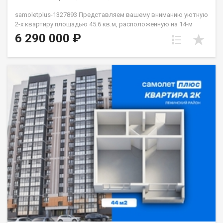
samoletplus-1327893 Представляем вашему вниманию уютную
2-х квартиру площадью 45.6 кв.м, расположенную на 14-м
этаже жилого комплекса "Южный". Это предложение
6 290 000 ₽
идеально подходит для тех, кто ценит комфорт, светлое
пространство и возможность реализовать свои
дизайнерские идеи. Основные преимущества квартиры:
Высота потолков: впечатляющие 3,5 метра создают
ощущение простора и свободы. Панорамные окна: наполняют
квартиру естественным светом и открывают
захватывающие виды.* Возможность перепланировки:
студия легко превращается в полноценную двухкомнатную
квартиру, позволяя создать идеальное жилое пространство
по своему вкусу. Квартира находится в развитом районе с
отличной инфраструктурой, что особенно важно для семей с
детьми: Близость к общественному транспорту обеспечивает
удобный доступ ко всем частям города. Закрытая
благоустроенная территория ЖК включает пешеходные
дворы, детские и спортивные площадки, зоны отдыха и
фонтан.* Шаговая доступность фитнес-клуба Наrdсоrе ,
сетевых магазинов и ПВЗ добавляет удобства повседневной
жизни. Эта квартира станет прекрасным выбором для тех,
кто ищет сочетание комфорта, функциональности и качества
жизни. Чистая продажа, без обременение и детских долей.