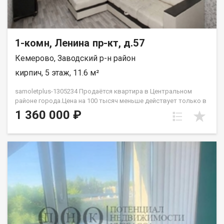
1-комн, Ленина пр-кт, д.57
Кемерово, Заводский р-н район
кирпич, 5 этаж, 11.6 м²
samoletplus-1305234 Продаётся квартира в Центральном
районе города.Цена на 100 тысяч меньше действует только в
августе! Успей приобрести недвижимость, подходящую как
1 360 000 ₽
для проживания, так и для сдачи! Удобное расположение
рядом с остановкой «Искитимский мост» позволяет легко
добраться до любой точки города благодаря регулярному
общественному транспорту. Квартира подходит как для сдачи
в аренду, так и для собственного проживания. В
непосредственной близости находятся парки, торговые
центры, университеты, школы и детские сады — всё
необходимое для комфортной жизни. В квартире выполнен
ремонт, готовый к заселению. Установлена новая входная
дверь, светлая комната с большим окном. Особенность
планировки — отсутствие соседей за стенами, что добавляет