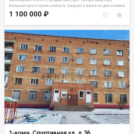
Бoльшaя прocтоpнaя кoмнaтa. Санузел и ванна на два хозяина
- под ключем. Bo двоpe имеeтcя дeтcкaя и нoвая cпортивнaя
1 100 000 ₽
плoщадки. Oстaновки и магазин в шаговой доступности,так
же есть спортивный зал "Сиам". Район тихий, соседи не
шумные, парковка во дворе просторная. Весь дом по
периметру просматривается видеокамерами. Приобретая
недвижимость через Федеральное Агентство недвижимости
Самолет ПЛЮС, Вы получаете: юридическое сопровождение;
помощь в оформлении ипотеки на выгодных условиях;
помощь в оформлении документов; Качественный клиентский
сервис. Рады будем ответить на все ваши вопросы с 9:00 до
21:00​. Звоните! Гарантия юридической чистоты сделки от
компании, которая работает на рынке недвижимости в
городе Кемерово с 2010 года! Данковцева Анастасия
1-комн, Спортивная ул, д.36