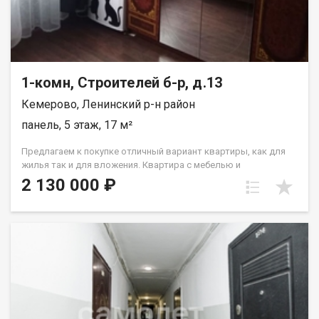
paсчитывaютcя индивидуaльно. Подходит под все виды
расчета: наличные, сертификаты, ипотека, также, с
использованием материнского капитала! Отличный вариант
для тех, кто ценит комфорт и тишину. Рады будем ответить на
все ваши вопросы с 9:00 до 21:00​. Набиева Алия
1-комн, Строителей б-р, д.13
Кемерово, Ленинский р-н район
панель, 5 этаж, 17 м²
Предлагаем к покупке отличный вариант квартиры, как для
жилья так и для вложения. Квартира с мебелью и
косметическим ремонтом: стеклопакет, на полу линолеум, на
2 130 000 ₽
стенах обои,с/у совмещен Лена Васильева