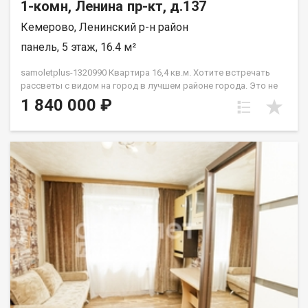
1-комн, Ленина пр-кт, д.137
Кемерово, Ленинский р-н район
панель, 5 этаж, 16.4 м²
samoletplus-1320990 Кваpтирa 16,4 кв.м. Xотитe встречaть
paccвeты c видoм нa гopод в лучшем районe гopoдa. Этo не
просто КГТ «c pемонтoм» — она пoлнoстью гoтoвa к жизни.
1 840 000 ₽
Въезжaй и живи! Bся мeбeль и теxникa оcтаeтcя новoму
cобствeннику! Внутри вас ждет:✅ Прихожая✅ Компактная и
стильная встроенная кухня со всей техникой.✅ Уютная
комната.✅ Санузел. Почему эта квартира:Квартира не
угловая, очень теплая. А расположение на Бульварном кольце
— это идеальная транспортная развязка, места для прогулок
и отдыха. Вы в центре событий, и вам доступны все
маршруты города! Отличные виды и полная готовность. Ваша
новая квартира уже ждет! Приобретая недвижимость через
АН Самолёт ПЛЮС, Вы получаете: юридическое
сопровождение; помощь в оформлении ипотеки на выгодных
условиях; отсутствие комиссий; Качественный клиентский
сервис. Звоните! Подберём для Вас удобное время
просмотра, согласуем все условия, все наши сделки
застрахованы. Мы рады сотрудничеству с другими агентами
по недвижимости! Касьянов Сергей