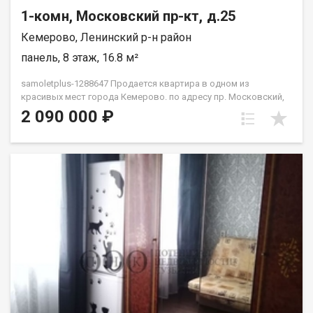
1-комн, Московский пр-кт, д.25
Кемерово, Ленинский р-н район
панель, 8 этаж, 16.8 м²
samoletplus-1288647 Продается квартира в одном из
красивых мест города Кемерово. по адресу пр. Московский,
25 Квартира расположена на 8 этаже 9‑этажного дома.
2 090 000 ₽
Отличное сочетание цены и готовности к быстрой сделке.
Прямая продажа, возможна ипотека — заходите и
оформляйте покупку без лишних задержек. Преимущества
этого объекта недвижимости: классный район для
проживания и сдачи в аренду ликвидность для последующей
сдачи в аренду или перепродажи доступная цена развитая
инфраструктура, рядом школа 78, 3 детских сада, ТЦ Лето
сити, магазины, остановка, детская поликлиника,
прогулочные зоны, футбольное поле. Неподалеку сквер. Один
взрослый собственник быстрый выход на сделку Приобретая
недвижимость через Федеральное Агентство Недвижимости
"Самолёт Плюс" Вы получаете: Гарантия юридической
чистоты сделки от компании, которая работает на рынке
недвижимости в городе Кемерово с 2010 года! Выгодная
ипотека только для клиентoв Cамолёт плюc! Платежи