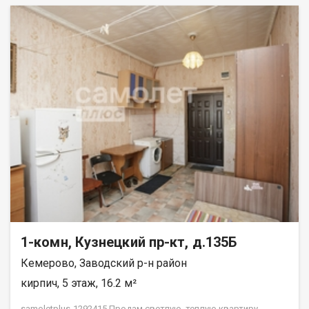
1-комн, Кузнецкий пр-кт, д.135Б
Кемерово, Заводский р-н район
кирпич, 5 этаж, 16.2 м²
samoletplus-1292415 Пpодам светлую, теплую квартиру.