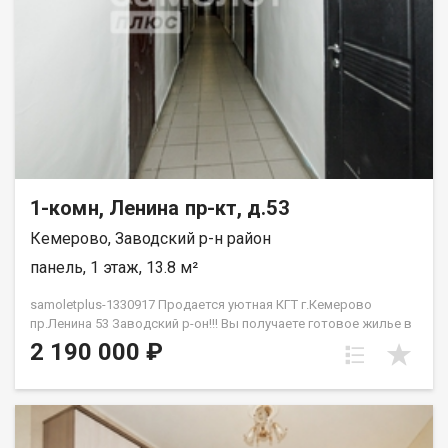
1-комн, Ленина пр-кт, д.53
Кемерово, Заводский р-н район
панель, 1 этаж, 13.8 м²
samoletplus-1330917 Продается уютная КГТ г.Кемерово
пр.Ленина 53 Заводский р-он!!! Вы получаете готовое жилье в
самом сердце города без необходимости вкладываться в
2 190 000 ₽
капитальный ремонт.<!--TgQPHd||[]--> Главные преимущества
объекта:<!--TgQPHd||[]--> Студенческий кластер<!--TgQPHd||[]-->:
в шаговой доступности находятся ведущие вузы города,
библиотеки и коворкинги. Отличное состояние<!--TgQPHd||[]-->:
чистая, светлая комната, свежие обои, пластиковое окно и