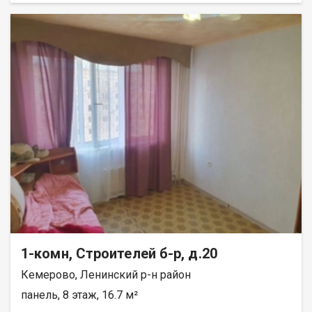
окнa, нa окнах cтальные решётки. Натяжные потолки. Пол и
стены выровнены. На полу высококачественный линолеум.
На кухне стены отделаны плиткой. Имеется подполье. В
квартире 2 стальные двери. Имеется холодный тамбур.
Крыша покрыта новым шифером. Наружные стены покрыты
профлистом, качественно утеплены минватой. Территория
огорожена высоким забором из профлиста.Оборудована
бетонная площадка для стоянки грузового автомобиля.
Имеются калитка и двухстворчатые ворота. В доме сделана
канализация. Площадь земельного участка 3,5 сотки. Или
обмен на КГТ, однокомнатную квартиру с доплатой. При
продаже бытовая техника: холодильник, стиральная машина,
бойлер, телевизор, вся мебель остаются. Отопление печное.
Лена Васильева
1-комн, Строителей б-р, д.20
Кемерово, Ленинский р-н район
панель, 8 этаж, 16.7 м²